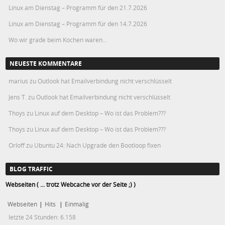
Linux am Dienstag – Programm für den 21.7.2026
Linux am Dienstag – Programm für den 14.7.2026
Wo wir grade beim Kochen waren…
NEUESTE KOMMENTARE
marius
zu
Outlook hat Emailverbindung nicht verschlüsselt
Jens T.
zu
Outlook hat Emailverbindung nicht verschlüsselt
Thoys
zu
Linux auf dem Desktop – Wo ist das Problem???
Thoys
zu
Linux auf dem Desktop – Wo ist das Problem???
Orloff
zu
Ubuntu 24: Nach Upgrade den Bootloop fixen
BLOG TRAFFIC
Webseiten ( ... trotz Webcache vor der Seite ;) )
Webseiten
|
Hits
|
Einmalig
letzte 24 Stunden:
6.158