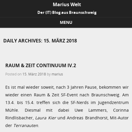
Marius Welt
Der (IT) Blog aus Braunschweig
MENU
Skip to content
DAILY ARCHIVES:
15. MÄRZ 2018
RAUM & ZEIT CONTINUUM IV.2
Posted on
15. März 2018
by
marius
Es ist mal wieder soweit, nach 3 Jahren Pause, bekommen wir
wieder einen Raum & Zeit SF-Event nach Braunschweig. Am
13.4. bis 15.4. treffen sich die SF-Nerds im Jugendzentrum
Mühle. Diesmal mit dabei Uwe Lammers, Corinna
Rindlisbacher,
Laura Kier
und Andreas Brandhorst, Mit-Autor
der
Terranauten
.