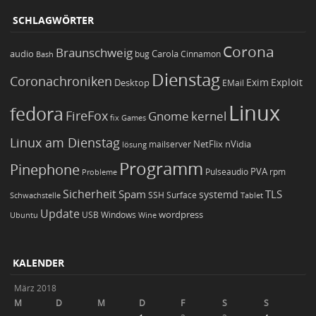
SCHLAGWÖRTER
Corona
Braunschweig
Carola
audio
bug
Bash
Cinnamon
Dienstag
Coronachroniken
Exim
Desktop
Exploit
EMail
Linux
fedora
FireFox
Gnome
kernel
Games
fix
Linux am Dienstag
NetFlix
nVidia
lösung
mailserver
Programm
Pinephone
PVA
Pulseaudio
rpm
Probleme
Sicherheit
TLS
Spam
systemd
Schwachstelle
SSH
Surface
Tablet
Update
wordpress
Ubuntu
USB
Windows
Wine
KALENDER
März 2018
M
D
M
D
F
S
S