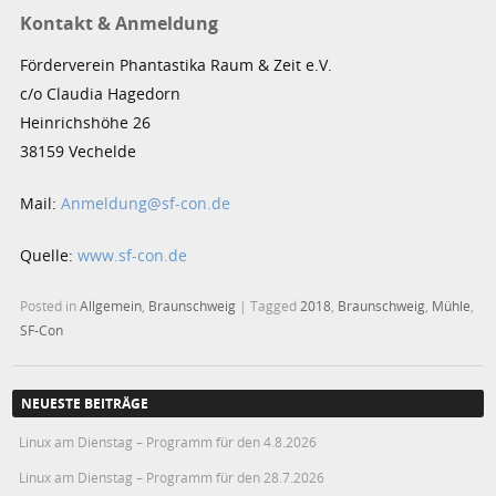
Kontakt & Anmeldung
Förderverein Phantastika Raum & Zeit e.V.
c/o Claudia Hagedorn
Heinrichshöhe 26
38159 Vechelde
Mail:
Anmeldung@sf-con.de
Quelle:
www.sf-con.de
Posted in
Allgemein
,
Braunschweig
|
Tagged
2018
,
Braunschweig
,
Mühle
,
SF-Con
NEUESTE BEITRÄGE
Linux am Dienstag – Programm für den 4.8.2026
Linux am Dienstag – Programm für den 28.7.2026