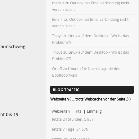
marius
zu
Outlook hat Emailverbindung nicht
verschlüsselt
Jens T.
zu
Outlook hat Emailverbindung nicht
verschlüsselt
Thoys
zu
Linux auf dem Desktop – Wo ist das
Problem???
Braunschweig.
Thoys
zu
Linux auf dem Desktop – Wo ist das
Problem???
Orloff
zu
Ubuntu 24: Nach Upgrade den
Bootloop fixen
BLOG TRAFFIC
Webseiten ( ... trotz Webcache vor der Seite ;) )
Webseiten
|
Hits
|
Einmalig
ht bis 19
letzte 24 Stunden:
5.957
letzte 7 Tage:
34.676