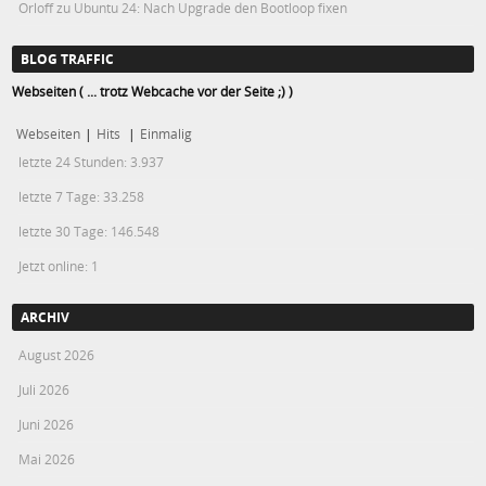
Orloff
zu
Ubuntu 24: Nach Upgrade den Bootloop fixen
BLOG TRAFFIC
Webseiten ( ... trotz Webcache vor der Seite ;) )
Webseiten
|
Hits
|
Einmalig
letzte 24 Stunden:
3.937
letzte 7 Tage:
33.258
letzte 30 Tage:
146.548
Jetzt online: 1
ARCHIV
August 2026
Juli 2026
Juni 2026
Mai 2026