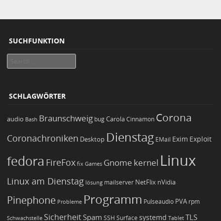
SUCHFUNKTION
Search
SCHLAGWÖRTER
Corona
Braunschweig
Carola
audio
bug
Bash
Cinnamon
Dienstag
Coronachroniken
Exim
Desktop
Exploit
EMail
Linux
fedora
FireFox
Gnome
kernel
Games
fix
Linux am Dienstag
NetFlix
nVidia
lösung
mailserver
Programm
Pinephone
PVA
Pulseaudio
rpm
Probleme
Sicherheit
TLS
Spam
systemd
Schwachstelle
SSH
Surface
Tablet