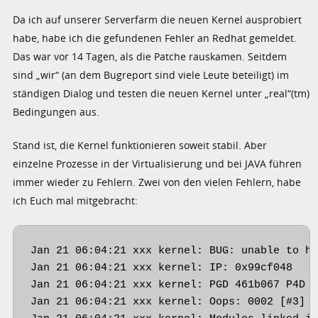
Da ich auf unserer Serverfarm die neuen Kernel ausprobiert
habe, habe ich die gefundenen Fehler an Redhat gemeldet.
Das war vor 14 Tagen, als die Patche rauskamen. Seitdem
sind „wir“ (an dem Bugreport sind viele Leute beteiligt) im
ständigen Dialog und testen die neuen Kernel unter „real“(tm)
Bedingungen aus.
Stand ist, die Kernel funktionieren soweit stabil. Aber
einzelne Prozesse in der Virtualisierung und bei JAVA führen
immer wieder zu Fehlern. Zwei von den vielen Fehlern, habe
ich Euch mal mitgebracht:
Jan 21 06:04:21 xxx kernel: BUG: unable to ha
Jan 21 06:04:21 xxx kernel: IP: 0x99cf048

Jan 21 06:04:21 xxx kernel: PGD 461b067 P4D 4
Jan 21 06:04:21 xxx kernel: Oops: 0002 [#3] S