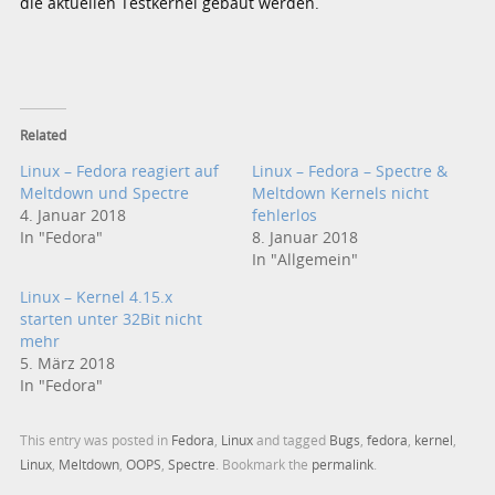
die aktuellen Testkernel gebaut werden.
Related
Linux – Fedora reagiert auf
Linux – Fedora – Spectre &
Meltdown und Spectre
Meltdown Kernels nicht
4. Januar 2018
fehlerlos
In "Fedora"
8. Januar 2018
In "Allgemein"
Linux – Kernel 4.15.x
starten unter 32Bit nicht
mehr
5. März 2018
In "Fedora"
This entry was posted in
Fedora
,
Linux
and tagged
Bugs
,
fedora
,
kernel
,
Linux
,
Meltdown
,
OOPS
,
Spectre
. Bookmark the
permalink
.