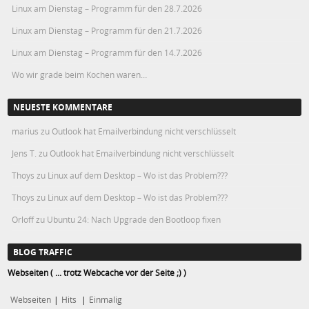
Linux am Dienstag – Programm für den 28.7.2026
Linux am Dienstag – Programm für den 21.7.2026
Linux am Dienstag – Programm für den 14.7.2026
Wo wir grade beim Kochen waren…
NEUESTE KOMMENTARE
marius
zu
Outlook hat Emailverbindung nicht verschlüsselt
Jens T.
zu
Outlook hat Emailverbindung nicht verschlüsselt
Thoys
zu
Linux auf dem Desktop – Wo ist das Problem???
Thoys
zu
Linux auf dem Desktop – Wo ist das Problem???
Orloff
zu
Ubuntu 24: Nach Upgrade den Bootloop fixen
BLOG TRAFFIC
Webseiten ( ... trotz Webcache vor der Seite ;) )
Webseiten
|
Hits
|
Einmalig