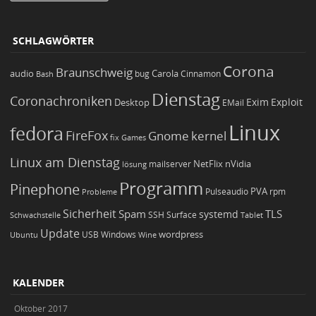
SCHLAGWÖRTER
Corona
Braunschweig
Carola
audio
bug
Bash
Cinnamon
Dienstag
Coronachroniken
Exim
Desktop
Exploit
EMail
Linux
fedora
FireFox
Gnome
kernel
Games
fix
Linux am Dienstag
NetFlix
nVidia
lösung
mailserver
Programm
Pinephone
PVA
Pulseaudio
rpm
Probleme
Sicherheit
TLS
Spam
systemd
Schwachstelle
SSH
Surface
Tablet
Update
wordpress
Ubuntu
USB
Windows
Wine
KALENDER
Oktober 2017