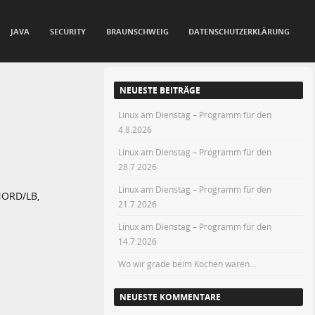
JAVA
SECURITY
BRAUNSCHWEIG
DATENSCHUTZERKLÄRUNG
NEUESTE BEITRÄGE
Linux am Dienstag – Programm für den
4.8.2026
Linux am Dienstag – Programm für den
28.7.2026
Linux am Dienstag – Programm für den
NORD/LB,
21.7.2026
Linux am Dienstag – Programm für den
14.7.2026
Wo wir grade beim Kochen waren…
NEUESTE KOMMENTARE