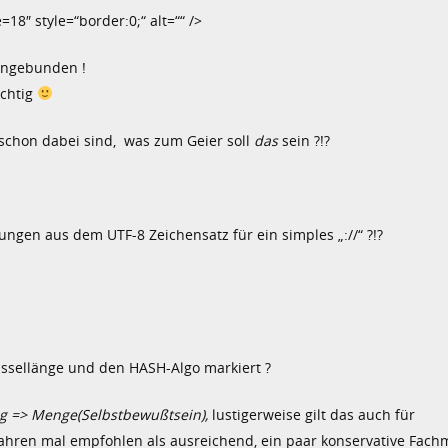
18″ style=“border:0;“ alt=““ />
eingebunden !
ichtig
schon dabei sind, was zum Geier soll
das
sein ?!?
gen aus dem UTF-8 Zeichensatz für ein simples „://“ ?!?
üssellänge und den HASH-Algo markiert ?
g => Menge(Selbstbewußtsein),
lustigerweise gilt das auch für
Jahren mal empfohlen als ausreichend, ein paar konservative Fac