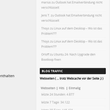
marius
zu
Outlook hat Emailverbindung nicht
verschlüsselt
Jens T.
zu
Outlook hat Emailverbindung nicht
verschlüsselt
Thoys
zu
Linux auf dem Desktop – Wo ist das
Problem???
Thoys
zu
Linux auf dem Desktop – Wo ist das
Problem???
Orloff
zu
Ubuntu 24: Nach Upgrade den
Bootloop fixen
BLOG TRAFFIC
enthalten
Webseiten ( ... trotz Webcache vor der Seite ;) )
Webseiten
|
Hits
|
Einmalig
letzte 24 Stunden:
4.877
letzte 7 Tage:
34.122