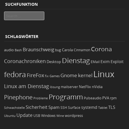
SUCHFUNKTION
Search
SCHLAGWÖRTER
Corona
Braunschweig
Carola
audio
bug
Bash
Cinnamon
Dienstag
Coronachroniken
Exim
Desktop
Exploit
EMail
Linux
fedora
FireFox
Gnome
kernel
Games
fix
Linux am Dienstag
NetFlix
nVidia
lösung
mailserver
Programm
Pinephone
PVA
Pulseaudio
rpm
Probleme
Sicherheit
TLS
Spam
systemd
Schwachstelle
SSH
Surface
Tablet
Update
wordpress
Ubuntu
USB
Windows
Wine