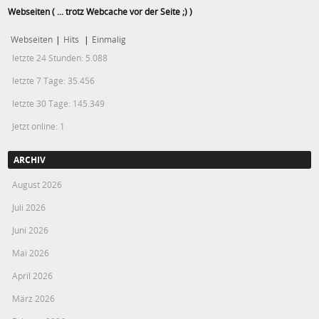
Webseiten ( ... trotz Webcache vor der Seite ;) )
Webseiten
|
Hits
|
Einmalig
letzte 24 Stunden:
5.088
letzte 7 Tage:
35.456
letzte 30 Tage:
145.349
Jetzt online: 1
ARCHIV
August 2026
Juli 2026
Juni 2026
Mai 2026
April 2026
März 2026