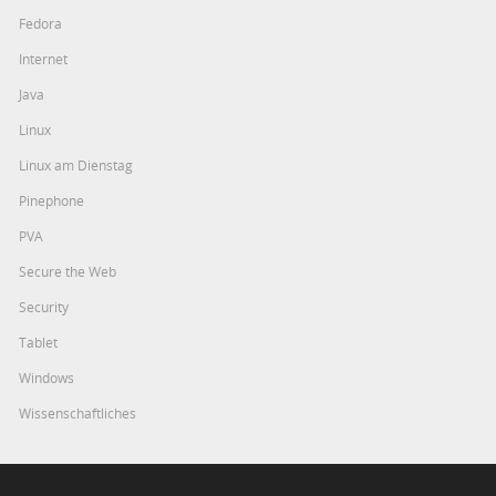
Fedora
Internet
Java
Linux
Linux am Dienstag
Pinephone
PVA
Secure the Web
Security
Tablet
Windows
Wissenschaftliches