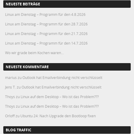
NEUESTE BEITRÄGE
Linux am Dienstag – Programm für den 4.8.2026
Linux am Dienstag – Programm für den 28.7.2026
Linux am Dienstag – Programm für den 21.7.2026
Linux am Dienstag – Programm für den 14.7.2026
Wo wir grade beim Kochen waren…
NEUESTE KOMMENTARE
marius
zu
Outlook hat Emailverbindung nicht verschlüsselt
Jens T.
zu
Outlook hat Emailverbindung nicht verschlüsselt
Thoys
zu
Linux auf dem Desktop – Wo ist das Problem???
Thoys
zu
Linux auf dem Desktop – Wo ist das Problem???
Orloff
zu
Ubuntu 24: Nach Upgrade den Bootloop fixen
BLOG TRAFFIC