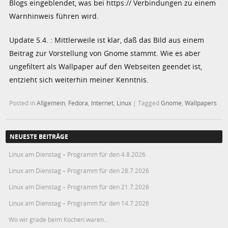
Blogs eingeblendet, was bei https:// Verbindungen zu einem
Warnhinweis führen wird.
Update 5.4. : Mittlerweile ist klar, daß das Bild aus einem
Beitrag zur Vorstellung von Gnome stammt. Wie es aber
ungefiltert als Wallpaper auf den Webseiten geendet ist,
entzieht sich weiterhin meiner Kenntnis.
Posted in
Allgemein
,
Fedora
,
Internet
,
Linux
|
Tagged
Gnome
,
Wallpapers
NEUESTE BEITRÄGE
Linux am Dienstag – Programm für den 4.8.2026
Linux am Dienstag – Programm für den 28.7.2026
Linux am Dienstag – Programm für den 21.7.2026
Linux am Dienstag – Programm für den 14.7.2026
Wo wir grade beim Kochen waren…