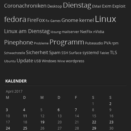
Dienstag
Coronachroniken
Exim
Desktop
Exploit
EMail
Linux
fedora
FireFox
Gnome
kernel
Games
fix
Linux am Dienstag
NetFlix
nVidia
lösung
mailserver
Programm
Pinephone
PVA
Pulseaudio
rpm
Probleme
Sicherheit
TLS
Spam
systemd
Schwachstelle
SSH
Surface
Tablet
Update
wordpress
Ubuntu
USB
Windows
Wine
KALENDER
April 2017
M
D
M
D
F
S
S
1
2
3
4
5
6
7
8
9
10
11
12
13
14
15
16
17
18
19
20
21
22
23
24
25
26
27
28
29
30