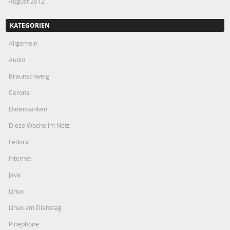
August 2012
KATEGORIEN
Allgemein
Audio
Braunschweig
Corona
Datenbanken
Diese Woche im Netz
Fedora
Internet
Java
Linux
Linux am Dienstag
Pinephone