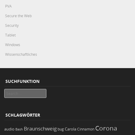
PVA
Secure the Web
Security
Tablet
Windows
Wissenschaftliches
SUCHFUNKTION
Search
SCHLAGWÖRTER
Corona
Braunschweig
Carola
audio
bug
Bash
Cinnamon