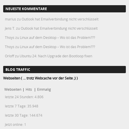
NEUESTE KOMMENTARE
marius
zu
Outlook hat Emailverbindung nicht verschlüsselt
Jens T.
zu
Outlook hat Emailverbindung nicht verschlüsselt
Thoys
zu
Linux auf dem Desktop – Wo ist das Problem???
Thoys
zu
Linux auf dem Desktop – Wo ist das Problem???
Orloff
zu
Ubuntu 24: Nach Upgrade den Bootloop fixen
BLOG TRAFFIC
Webseiten ( ... trotz Webcache vor der Seite ;) )
Webseiten
|
Hits
|
Einmalig
letzte 24 Stunden:
4.806
letzte 7 Tage:
35.948
letzte 30 Tage:
144.674
Jetzt online: 1