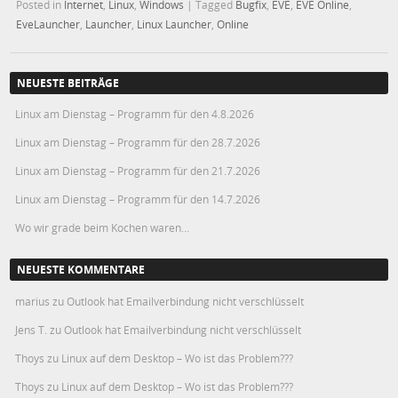
Posted in
Internet
,
Linux
,
Windows
|
Tagged
Bugfix
,
EVE
,
EVE Online
,
EveLauncher
,
Launcher
,
Linux Launcher
,
Online
NEUESTE BEITRÄGE
Linux am Dienstag – Programm für den 4.8.2026
Linux am Dienstag – Programm für den 28.7.2026
Linux am Dienstag – Programm für den 21.7.2026
Linux am Dienstag – Programm für den 14.7.2026
Wo wir grade beim Kochen waren…
NEUESTE KOMMENTARE
marius
zu
Outlook hat Emailverbindung nicht verschlüsselt
Jens T.
zu
Outlook hat Emailverbindung nicht verschlüsselt
Thoys
zu
Linux auf dem Desktop – Wo ist das Problem???
Thoys
zu
Linux auf dem Desktop – Wo ist das Problem???