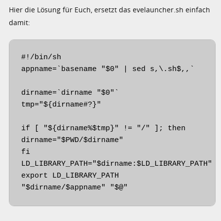
Hier die Lösung für Euch, ersetzt das evelauncher.sh einfach
damit:
#!/bin/sh

appname=`basename "$0" | sed s,\.sh$,,`

dirname=`dirname "$0"`

tmp="${dirname#?}"

if [ "${dirname%$tmp}" != "/" ]; then

dirname="$PWD/$dirname"

fi

LD_LIBRARY_PATH="$dirname:$LD_LIBRARY_PATH"

export LD_LIBRARY_PATH

"$dirname/$appname" "$@"