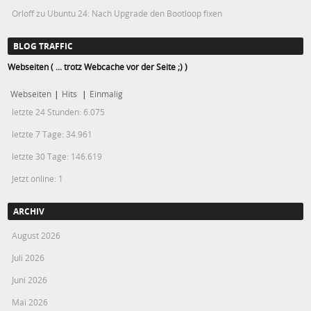
Orloff
zu
Ubuntu 24: Nach Upgrade den Bootloop fixen
BLOG TRAFFIC
Webseiten ( ... trotz Webcache vor der Seite ;) )
Webseiten
|
Hits
|
Einmalig
letzte 24 Stunden:
6.075
letzte 7 Tage:
34.961
letzte 30 Tage:
146.619
Jetzt online: 1
ARCHIV
August 2026
Juli 2026
Juni 2026
Mai 2026