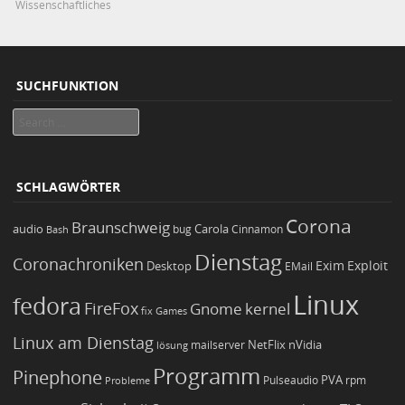
Wissenschaftliches
SUCHFUNKTION
Search
SCHLAGWÖRTER
Corona
Braunschweig
Carola
audio
bug
Bash
Cinnamon
Dienstag
Coronachroniken
Exim
Desktop
Exploit
EMail
Linux
fedora
FireFox
Gnome
kernel
Games
fix
Linux am Dienstag
NetFlix
nVidia
lösung
mailserver
Programm
Pinephone
PVA
Pulseaudio
rpm
Probleme