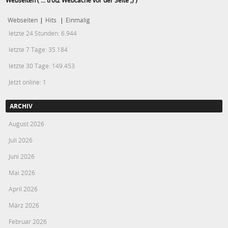
Webseiten
|
Hits
|
Einmalig
letzte 24 Stunden:
6.944
letzte 7 Tage:
35.184
letzte 30 Tage:
149.453
Jetzt online: 1
ARCHIV
August 2026
Juli 2026
Juni 2026
Mai 2026
April 2026
März 2026
Februar 2026