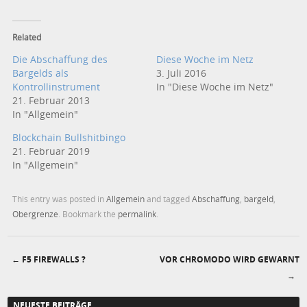
Related
Die Abschaffung des
Diese Woche im Netz
Bargelds als
3. Juli 2016
Kontrollinstrument
In "Diese Woche im Netz"
21. Februar 2013
In "Allgemein"
Blockchain Bullshitbingo
21. Februar 2019
In "Allgemein"
This entry was posted in
Allgemein
and tagged
Abschaffung
,
bargeld
,
Obergrenze
. Bookmark the
permalink
.
←
F5 FIREWALLS ?
VOR CHROMODO WIRD GEWARNT
Post navigation
→
NEUESTE BEITRÄGE