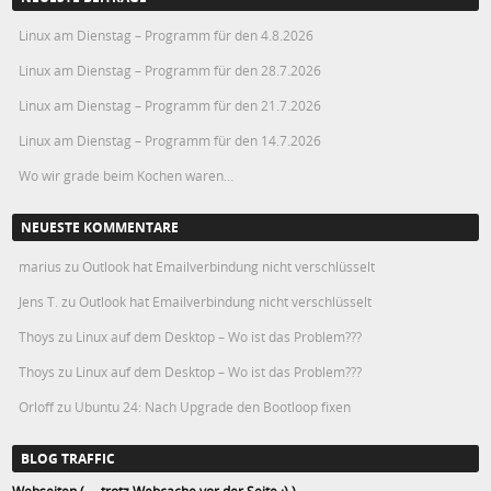
Linux am Dienstag – Programm für den 4.8.2026
Linux am Dienstag – Programm für den 28.7.2026
Linux am Dienstag – Programm für den 21.7.2026
Linux am Dienstag – Programm für den 14.7.2026
Wo wir grade beim Kochen waren…
NEUESTE KOMMENTARE
marius
zu
Outlook hat Emailverbindung nicht verschlüsselt
Jens T.
zu
Outlook hat Emailverbindung nicht verschlüsselt
Thoys
zu
Linux auf dem Desktop – Wo ist das Problem???
Thoys
zu
Linux auf dem Desktop – Wo ist das Problem???
Orloff
zu
Ubuntu 24: Nach Upgrade den Bootloop fixen
BLOG TRAFFIC
Webseiten ( ... trotz Webcache vor der Seite ;) )