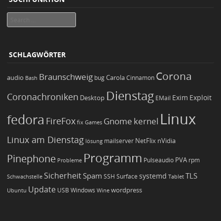
Search
SCHLAGWÖRTER
Corona
Braunschweig
Carola
audio
bug
Bash
Cinnamon
Dienstag
Coronachroniken
Exim
Desktop
Exploit
EMail
Linux
fedora
FireFox
Gnome
kernel
Games
fix
Linux am Dienstag
NetFlix
nVidia
lösung
mailserver
Programm
Pinephone
PVA
Pulseaudio
rpm
Probleme
Sicherheit
TLS
Spam
systemd
Schwachstelle
SSH
Surface
Tablet
Update
wordpress
Ubuntu
USB
Windows
Wine