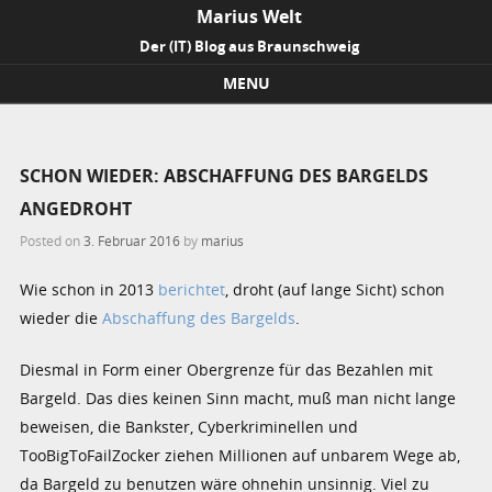
Marius Welt
Der (IT) Blog aus Braunschweig
MENU
Skip to content
SCHON WIEDER: ABSCHAFFUNG DES BARGELDS
ANGEDROHT
Posted on
3. Februar 2016
by
marius
Wie schon in 2013
berichtet
, droht (auf lange Sicht) schon
wieder die
Abschaffung des Bargelds
.
Diesmal in Form einer Obergrenze für das Bezahlen mit
Bargeld. Das dies keinen Sinn macht, muß man nicht lange
beweisen, die Bankster, Cyberkriminellen und
TooBigToFailZocker ziehen Millionen auf unbarem Wege ab,
da Bargeld zu benutzen wäre ohnehin unsinnig. Viel zu