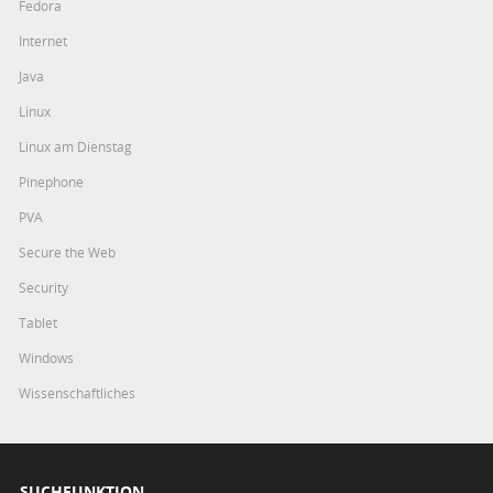
Fedora
Internet
Java
Linux
Linux am Dienstag
Pinephone
PVA
Secure the Web
Security
Tablet
Windows
Wissenschaftliches
SUCHFUNKTION