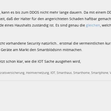
, kann es bis zum DDOS nicht mehr lange dauern. Da mit einem 
eit, daß der Halter für den angerichteten Schaden haftbar gemacht
e eines Haushalts zuständig ist. Es sind genau die
gleichen
, welc
t vorhandene Security natürlich.. erstmal die vermeintlichen kurz
le Geräte am Markt den Smartblödsinn mitmachen.
etzt schon klar, wie die IOT Sache ausgehen wird,
ratsversicherung
,
Heimvernetzung
,
IOT
,
Smarthaus
,
Smarthome
,
Smartphone
,