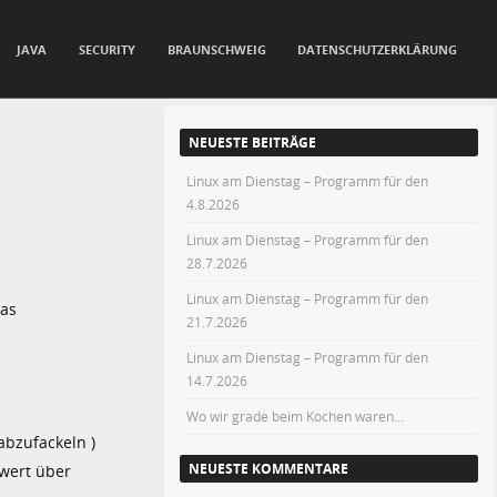
JAVA
SECURITY
BRAUNSCHWEIG
DATENSCHUTZERKLÄRUNG
NEUESTE BEITRÄGE
Linux am Dienstag – Programm für den
4.8.2026
Linux am Dienstag – Programm für den
28.7.2026
Linux am Dienstag – Programm für den
das
21.7.2026
Linux am Dienstag – Programm für den
14.7.2026
Wo wir grade beim Kochen waren…
abzufackeln )
NEUESTE KOMMENTARE
wert über