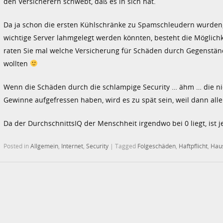
den Versicherern schwebt, daß es in sich hat.
Da ja schon die ersten Kühlschränke zu Spamschleudern wurden
wichtige Server lahmgelegt werden könnten, besteht die Möglichk
raten Sie mal welche Versicherung für Schäden durch Gegenständ
wollten
Wenn die Schäden durch die schlampige Security … ähm … die nich
Gewinne aufgefressen haben, wird es zu spät sein, weil dann al
Da der DurchschnittsIQ der Menschheit irgendwo bei 0 liegt, ist j
Posted in
Allgemein
,
Internet
,
Security
|
Tagged
Folgeschäden
,
Haftpflicht
,
Haus