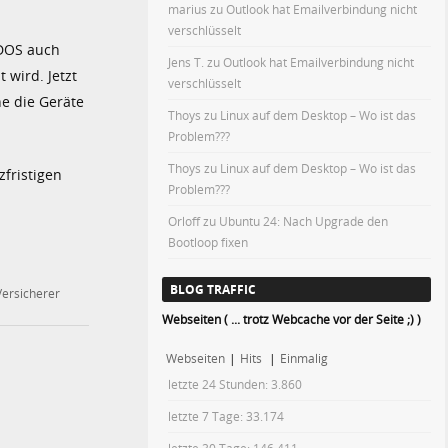
marius
zu
Outlook hat Emailverbindung nicht
verschlüsselt
DDOS auch
Jens T.
zu
Outlook hat Emailverbindung nicht
 wird. Jetzt
verschlüsselt
he die Geräte
Thoys
zu
Linux auf dem Desktop – Wo ist das
Problem???
Thoys
zu
Linux auf dem Desktop – Wo ist das
fristigen
Problem???
Orloff
zu
Ubuntu 24: Nach Upgrade den
Bootloop fixen
BLOG TRAFFIC
Versicherer
Webseiten ( ... trotz Webcache vor der Seite ;) )
Webseiten
|
Hits
|
Einmalig
letzte 24 Stunden:
3.860
letzte 7 Tage:
33.174