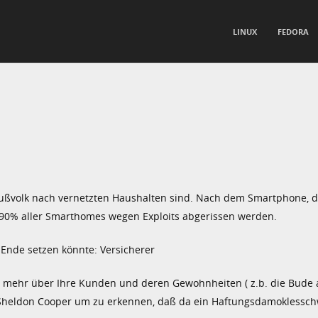
TO CONTENT
LINUX
FEDORA
nu
Fußvolk nach vernetzten Haushalten sind. Nach dem Smartphone, 
0% aller Smarthomes wegen Exploits abgerissen werden.
 Ende setzen könnte: Versicherer
te mehr über Ihre Kunden und deren Gewohnheiten ( z.b. die Bude 
n Sheldon Cooper um zu erkennen, daß da ein Haftungsdamoklessch