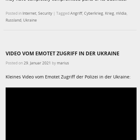
Posted in
Internet
,
Security
|
Tagged
Angriff
,
Cyberkrieg
,
Krieg
,
nVidia
,
Russland
,
Ukraine
VIDEO VOM EMOTET ZUGRIFF IN DER UKRAINE
Posted on
29. Januar 2021
by
marius
Kleines Video vom Emotet Zugriff der Polizei in der Ukraine: