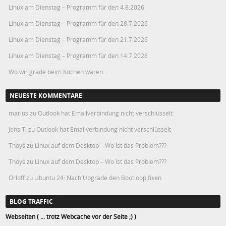
Linux am Dienstag – Programm für den 4.8.2026
Linux am Dienstag – Programm für den 28.7.2026
Linux am Dienstag – Programm für den 21.7.2026
Linux am Dienstag – Programm für den 14.7.2026
Wo wir grade beim Kochen waren…
NEUESTE KOMMENTARE
marius
zu
Outlook hat Emailverbindung nicht verschlüsselt
Jens T.
zu
Outlook hat Emailverbindung nicht verschlüsselt
Thoys
zu
Linux auf dem Desktop – Wo ist das Problem???
Thoys
zu
Linux auf dem Desktop – Wo ist das Problem???
Orloff
zu
Ubuntu 24: Nach Upgrade den Bootloop fixen
BLOG TRAFFIC
Webseiten ( ... trotz Webcache vor der Seite ;) )