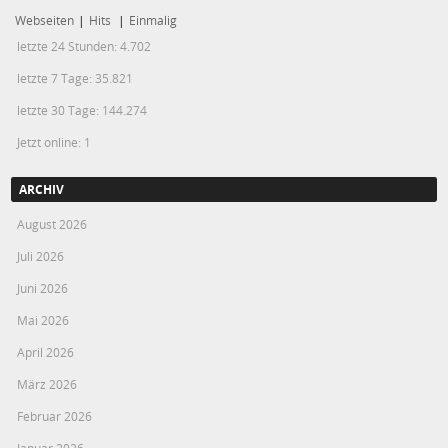
Webseiten
|
Hits
|
Einmalig
letzte 24 Stunden:
4.702
letzte 7 Tage:
35.821
letzte 30 Tage:
144.274
Jetzt online: 1
ARCHIV
August 2026
Juli 2026
Juni 2026
Mai 2026
April 2026
März 2026
Februar 2026