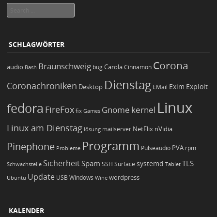
Search
SCHLAGWÖRTER
Corona
Braunschweig
Carola
audio
bug
Bash
Cinnamon
Dienstag
Coronachroniken
Exim
Desktop
Exploit
EMail
Linux
fedora
FireFox
Gnome
kernel
Games
fix
Linux am Dienstag
NetFlix
nVidia
lösung
mailserver
Programm
Pinephone
PVA
Pulseaudio
rpm
Probleme
Sicherheit
TLS
Spam
systemd
Schwachstelle
SSH
Surface
Tablet
Update
wordpress
Ubuntu
USB
Windows
Wine
KALENDER