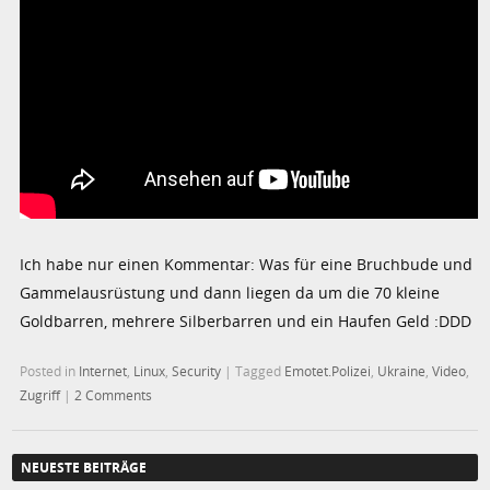
Ich habe nur einen Kommentar: Was für eine Bruchbude und
Gammelausrüstung und dann liegen da um die 70 kleine
Goldbarren, mehrere Silberbarren und ein Haufen Geld :DDD
Posted in
Internet
,
Linux
,
Security
|
Tagged
Emotet.Polizei
,
Ukraine
,
Video
,
Zugriff
|
2 Comments
NEUESTE BEITRÄGE