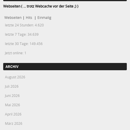
Webseiten ( ... trotz Webcache vor der Seite ;) )
Webseiten
|
Hits
|
Einmalig
letzte 24 Stunden:
4.620
letzte 7 Tage:
34.639
letzte 30 Tage:
149.456
Jetzt online: 1
ARCHIV
August 2026
Juli 2026
Juni 2026
Mai 2026
April 2026
März 2026