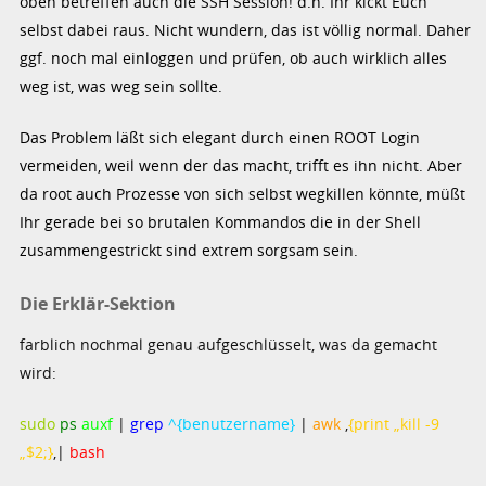
oben betreffen auch die SSH Session! d.h. Ihr kickt Euch
selbst dabei raus. Nicht wundern, das ist völlig normal. Daher
ggf. noch mal einloggen und prüfen, ob auch wirklich alles
weg ist, was weg sein sollte.
Das Problem läßt sich elegant durch einen ROOT Login
vermeiden, weil wenn der das macht, trifft es ihn nicht. Aber
da root auch Prozesse von sich selbst wegkillen könnte, müßt
Ihr gerade bei so brutalen Kommandos die in der Shell
zusammengestrickt sind extrem sorgsam sein.
Die Erklär-Sektion
farblich nochmal genau aufgeschlüsselt, was da gemacht
wird:
sudo
ps
auxf
|
grep
^{benutzername}
|
awk
‚
{print „kill -9
„$2;}
‚|
bash