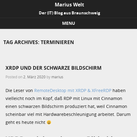
Marius Welt
Der (IT) Blog aus Braunschweig
MENU
Skip to content
TAG ARCHIVES:
TERMINIEREN
XRDP UND DER SCHWARZE BILDSCHIRM
Posted on
2. März 2020
by
marius
Die Leser von
RemoteDesktop mit XRDP & XFreeRDP
haben
vielleicht noch im Kopf, daß RDP mit Linux mit Cinnamon
einen schwarzen Bildschirm produziert hat, weil Cinnamon
scheinbar viel mit Hardwarebeschleunigung arbeitet. Darum
geht es heute nicht