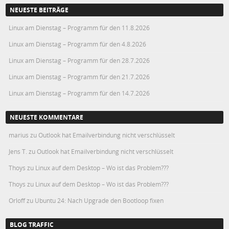
NEUESTE BEITRÄGE
Linux am Dienstag – Programm für den 11.8.2026
Linux am Dienstag – Programm für den 4.8.2026
Linux am Dienstag – Programm für den 28.7.2026
Linux am Dienstag – Programm für den 21.7.2026
Linux am Dienstag – Programm für den 14.7.2026
NEUESTE KOMMENTARE
marius
zu
Outlook hat Emailverbindung nicht verschlüsselt
Jens T.
zu
Outlook hat Emailverbindung nicht verschlüsselt
Thoys
zu
Linux auf dem Desktop – Wo ist das Problem???
Thoys
zu
Linux auf dem Desktop – Wo ist das Problem???
Orloff
zu
Ubuntu 24: Nach Upgrade den Bootloop fixen
BLOG TRAFFIC