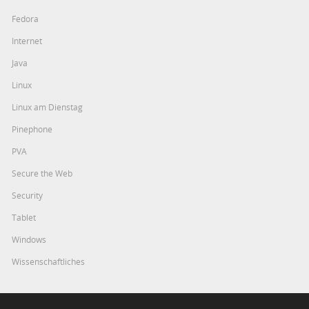
Fedora
Internet
Java
Linux
Linux am Dienstag
Pinephone
PVA
Secure the Web
Security
Tablet
Windows
Wissenschaftliches