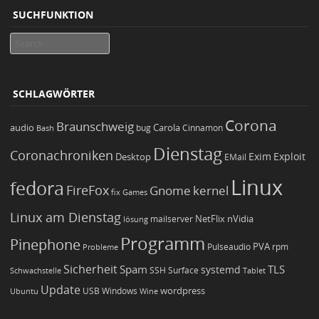
SUCHFUNKTION
Search
SCHLAGWÖRTER
Corona
Braunschweig
Carola
audio
bug
Bash
Cinnamon
Dienstag
Coronachroniken
Exim
Desktop
Exploit
EMail
Linux
fedora
FireFox
Gnome
kernel
Games
fix
Linux am Dienstag
NetFlix
nVidia
lösung
mailserver
Programm
Pinephone
PVA
Pulseaudio
rpm
Probleme
Sicherheit
TLS
Spam
systemd
Schwachstelle
SSH
Surface
Tablet
Update
wordpress
Ubuntu
USB
Windows
Wine