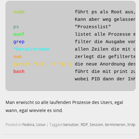
sudo
                  führt ps als Root aus, 
ps
auxf
grep  
^benutzername
awk 
{print "kill -9 "$2;}
bash 
                 führt die mit print zus
                      wobei PID dann der Inh
Man erwischt so alle laufenden Prozesse des Users, egal
wann, egal wieviele es sind.
Posted in
Fedora
,
Linux
|
Tagged
benutzer
,
RDP
,
Session
,
terminieren
,
Xrdp