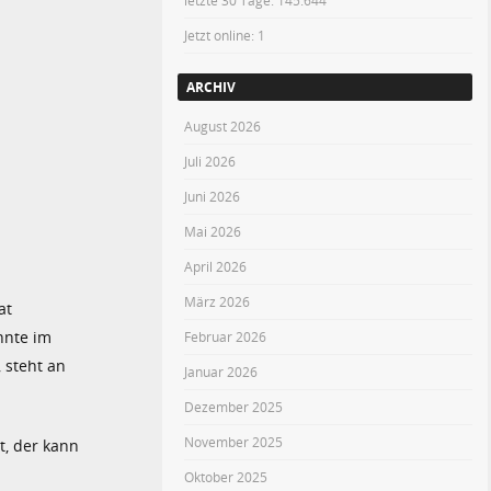
letzte 30 Tage:
145.644
Jetzt online: 1
ARCHIV
August 2026
Juli 2026
Juni 2026
Mai 2026
April 2026
März 2026
at
nnte im
Februar 2026
, steht an
Januar 2026
Dezember 2025
November 2025
t, der kann
Oktober 2025