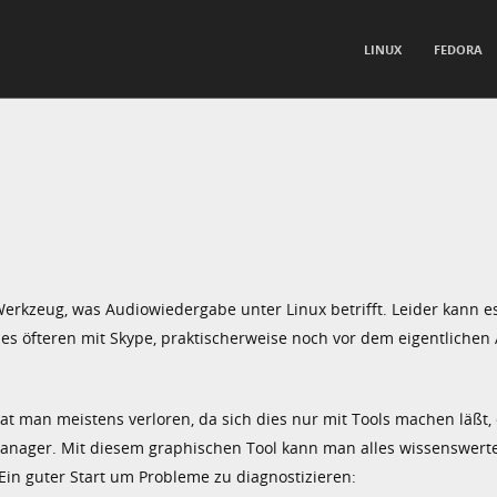
TO CONTENT
LINUX
FEDORA
nu
Werkzeug, was Audiowiedergabe unter Linux betrifft. Leider kann 
 des öfteren mit Skype, praktischerweise noch vor dem eigentlichen 
t man meistens verloren, da sich dies nur mit Tools machen läßt, 
oManager. Mit diesem graphischen Tool kann man alles wissenswert
Ein guter Start um Probleme zu diagnostizieren: