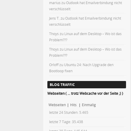
marius
zu
Outlook hat Emailverbindung nicht
verschlüsselt
Jens T.
zu
Outlook hat Emailverbindung nicht
verschlüsselt
Thoys
zu
Linux auf dem Desktop – Wo ist das
Problem???
Thoys
zu
Linux auf dem Desktop – Wo ist das
Problem???
Orloff
zu
Ubuntu 24: Nach Upgrade den
Bootloop fixen
BLOG TRAFFIC
Webseiten ( ... trotz Webcache vor der Seite ;) )
Webseiten
|
Hits
|
Einmalig
letzte 24 Stunden:
5.465
letzte 7 Tage:
35.438