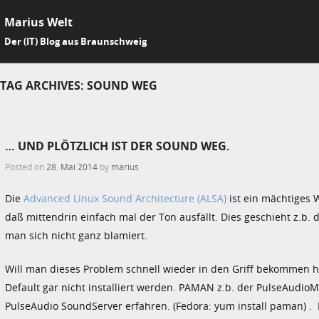
Marius Welt
SKIP 
Der (IT) Blog aus Braunschweig
Me
TAG ARCHIVES:
SOUND WEG
… UND PLÖTZLICH IST DER SOUND WEG.
Posted on
28. Mai 2014
by
marius
Die
Advanced Linux Sound Architecture (ALSA)
ist ein mächtiges 
daß mittendrin einfach mal der Ton ausfällt. Dies geschieht z.b.
man sich nicht ganz blamiert.
Will man dieses Problem schnell wieder in den Griff bekommen ha
Default gar nicht installiert werden. PAMAN z.b. der PulseAudi
PulseAudio SoundServer erfahren. (Fedora: yum install paman) . 