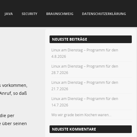
JAVA
SECURITY
BRAUNSCHWEIG
DATENSCHUTZERKLÄRUNG
NEUESTE BEITRÄGE
Linux am Dienstag – Programm für den
4.8.2026
Linux am Dienstag – Programm für den
28.7.2026
Linux am Dienstag – Programm für den
es vorkommen,
21.7.2026
Anruf, so daß
Linux am Dienstag – Programm für den
14.7.2026
Wo wir grade beim Kochen waren…
die per
e über seinen
NEUESTE KOMMENTARE