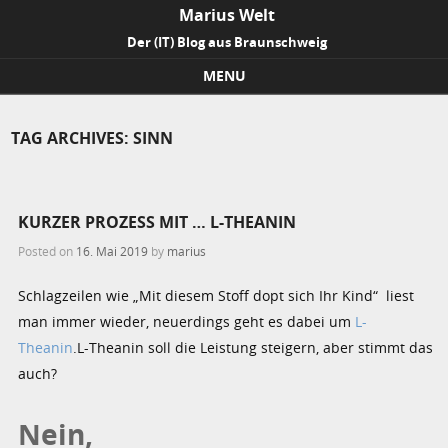
Marius Welt
Der (IT) Blog aus Braunschweig
MENU
Skip to content
TAG ARCHIVES:
SINN
KURZER PROZESS MIT … L-THEANIN
Posted on
16. Mai 2019
by
marius
Schlagzeilen wie „Mit diesem Stoff dopt sich Ihr Kind“ liest
man immer wieder, neuerdings geht es dabei um
L-
Theanin
.L-Theanin soll die Leistung steigern, aber stimmt das
auch?
Nein,