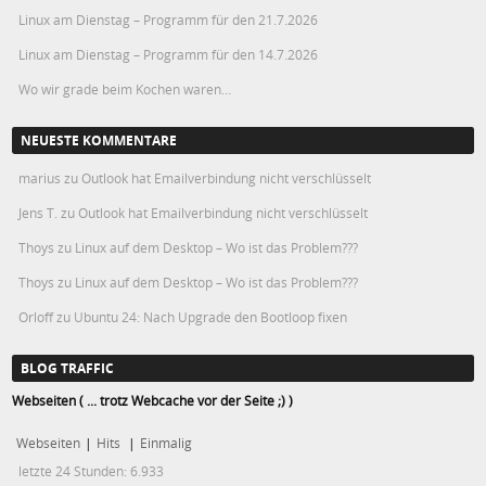
Linux am Dienstag – Programm für den 21.7.2026
Linux am Dienstag – Programm für den 14.7.2026
Wo wir grade beim Kochen waren…
NEUESTE KOMMENTARE
marius
zu
Outlook hat Emailverbindung nicht verschlüsselt
Jens T.
zu
Outlook hat Emailverbindung nicht verschlüsselt
Thoys
zu
Linux auf dem Desktop – Wo ist das Problem???
Thoys
zu
Linux auf dem Desktop – Wo ist das Problem???
Orloff
zu
Ubuntu 24: Nach Upgrade den Bootloop fixen
BLOG TRAFFIC
Webseiten ( ... trotz Webcache vor der Seite ;) )
Webseiten
|
Hits
|
Einmalig
letzte 24 Stunden:
6.933