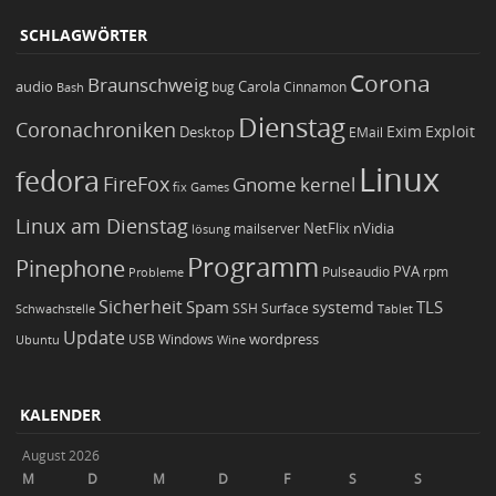
SCHLAGWÖRTER
Corona
Braunschweig
Carola
audio
bug
Bash
Cinnamon
Dienstag
Coronachroniken
Exim
Desktop
Exploit
EMail
Linux
fedora
FireFox
Gnome
kernel
Games
fix
Linux am Dienstag
NetFlix
nVidia
lösung
mailserver
Programm
Pinephone
PVA
Pulseaudio
rpm
Probleme
Sicherheit
TLS
Spam
systemd
Schwachstelle
SSH
Surface
Tablet
Update
wordpress
Ubuntu
USB
Windows
Wine
KALENDER
August 2026
M
D
M
D
F
S
S