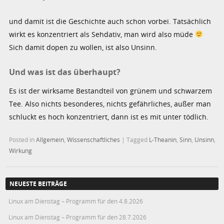
und damit ist die Geschichte auch schon vorbei. Tatsächlich
wirkt es konzentriert als Sehdativ, man wird also müde
Sich damit dopen zu wollen, ist also Unsinn.
Und was ist das überhaupt?
Es ist der wirksame Bestandteil von grünem und schwarzem
Tee. Also nichts besonderes, nichts gefährliches, außer man
schluckt es hoch konzentriert, dann ist es mit unter tödlich.
Posted in
Allgemein
,
Wissenschaftliches
|
Tagged
L-Theanin
,
Sinn
,
Unsinn
,
Wirkung
NEUESTE BEITRÄGE
Linux am Dienstag – Programm für den 4.8.2026
Linux am Dienstag – Programm für den 28.7.2026