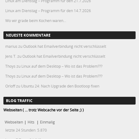
Linux am Dienstag – Programm für den 21.7.2026
Linux am Dienstag – Programm für den 14.7.2026
Wo wir grade beim Kochen waren…
NEUESTE KOMMENTARE
marius
zu
Outlook hat Emailverbindung nicht verschlüsselt
Jens T.
zu
Outlook hat Emailverbindung nicht verschlüsselt
Thoys
zu
Linux auf dem Desktop – Wo ist das Problem???
Thoys
zu
Linux auf dem Desktop – Wo ist das Problem???
Orloff
zu
Ubuntu 24: Nach Upgrade den Bootloop fixen
BLOG TRAFFIC
Webseiten ( ... trotz Webcache vor der Seite ;) )
Webseiten
|
Hits
|
Einmalig
letzte 24 Stunden:
5.870