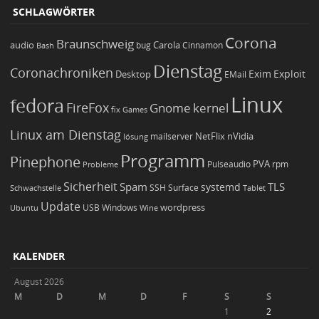
SCHLAGWÖRTER
Corona
Braunschweig
Carola
audio
bug
Bash
Cinnamon
Dienstag
Coronachroniken
Exim
Desktop
Exploit
EMail
Linux
fedora
FireFox
Gnome
kernel
Games
fix
Linux am Dienstag
NetFlix
nVidia
lösung
mailserver
Programm
Pinephone
PVA
Pulseaudio
rpm
Probleme
Sicherheit
TLS
Spam
systemd
Schwachstelle
SSH
Surface
Tablet
Update
wordpress
Ubuntu
USB
Windows
Wine
KALENDER
August 2026
M
D
M
D
F
S
S
1
2