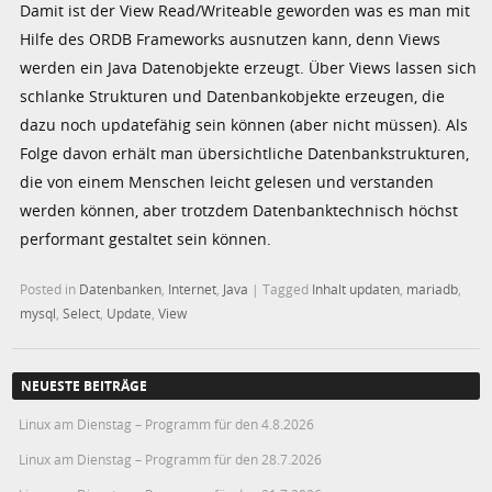
Damit ist der View Read/Writeable geworden was es man mit
Hilfe des ORDB Frameworks ausnutzen kann, denn Views
werden ein Java Datenobjekte erzeugt. Über Views lassen sich
schlanke Strukturen und Datenbankobjekte erzeugen, die
dazu noch updatefähig sein können (aber nicht müssen). Als
Folge davon erhält man übersichtliche Datenbankstrukturen,
die von einem Menschen leicht gelesen und verstanden
werden können, aber trotzdem Datenbanktechnisch höchst
performant gestaltet sein können.
Posted in
Datenbanken
,
Internet
,
Java
|
Tagged
Inhalt updaten
,
mariadb
,
mysql
,
Select
,
Update
,
View
NEUESTE BEITRÄGE
Linux am Dienstag – Programm für den 4.8.2026
Linux am Dienstag – Programm für den 28.7.2026