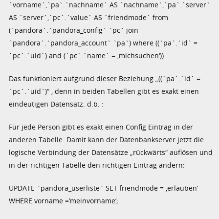
`vorname`,`pa`.`nachname` AS `nachname`,`pa`.`server`
AS `server`,`pc`.`value` AS `friendmode` from
(`pandora`.`pandora_config` `pc` join
`pandora`.`pandora_account` `pa`) where ((`pa`.`id` =
`pc`.`uid`) and (`pc`.`name` = ‚michsuchen‘))
Das funktioniert aufgrund dieser Beziehung „((`pa`.`id` =
`pc`.`uid`)“ , denn in beiden Tabellen gibt es exakt einen
eindeutigen Datensatz. d.b. :
Für jede Person gibt es exakt einen Config Eintrag in der
anderen Tabelle. Damit kann der Datenbankserver jetzt die
logische Verbindung der Datensätze „rückwärts“ auflösen und
in der richtigen Tabelle den richtigen Eintrag ändern:
UPDATE `pandora_userliste` SET friendmode = ‚erlauben‘
WHERE vorname =’meinvorname‘;