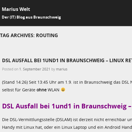
Marius Welt
SKIP 
Der (IT) Blog aus Braunschweig
Me
TAG ARCHIVES:
ROUTING
DSL AUSFALL BEI 1UND1 IN BRAUNSCHWEIG – LINUX RE
Posted on
1. September 2021
by
marius
(Stand 14:26) Seit 13:45 Uhr am 1.9. ist in Braunschweig das DSL
selbst für Geräte
ohne
WLAN
DSL Ausfall bei 1und1 in Braunschweig –
Die DSL-Vermittlungsstelle (DSLAM) ist derzeit nicht erreichbar un
Handy mit Linux hat, oder ein Linux Laptop und ein Android Handy