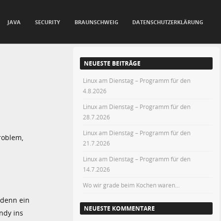
JAVA
SECURITY
BRAUNSCHWEIG
DATENSCHUTZERKLÄRUNG
NEUESTE BEITRÄGE
Linux am Dienstag – Programm für den
4.8.2026
Linux am Dienstag – Programm für den
28.7.2026
Linux am Dienstag – Programm für den
roblem,
21.7.2026
Linux am Dienstag – Programm für den
14.7.2026
Wo wir grade beim Kochen waren…
r denn ein
NEUESTE KOMMENTARE
ndy ins