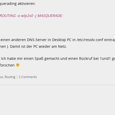
uerading aktivieren:
OSTROUTING -o wlp2s0 -j MASQUERADE;
einen anderen DNS-Server in Desktop PC in /etc/resolv.conf eintrag
hen ). Damit ist der PC wieder am Netz.
ber. Ich habe mir einen Spaß gemacht und einen Rückruf bei 1und1 g
hforschen
nux
,
Routing
|
2 Comments