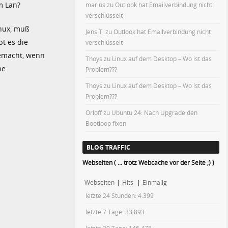
m Lan?
marius
zu
Outlook hat Emailverbindung nicht
verschlüsselt
inux, muß
Jens T.
zu
Outlook hat Emailverbindung nicht
t es die
verschlüsselt
gemacht, wenn
Thoys
zu
Linux auf dem Desktop – Wo ist das
ne
Problem???
Thoys
zu
Linux auf dem Desktop – Wo ist das
Problem???
Orloff
zu
Ubuntu 24: Nach Upgrade den
Bootloop fixen
BLOG TRAFFIC
Webseiten ( ... trotz Webcache vor der Seite ;) )
Webseiten
|
Hits
|
Einmalig
letzte 24 Stunden:
4.399
letzte 7 Tage:
33.893