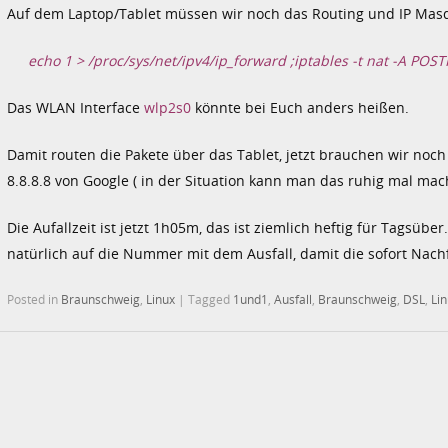
Auf dem Laptop/Tablet müssen wir noch das Routing und IP Masq
echo 1 > /proc/sys/net/ipv4/ip_forward ;iptables -t nat -A P
Das WLAN Interface
wlp2s0
könnte bei Euch anders heißen.
Damit routen die Pakete über das Tablet, jetzt brauchen wir noch 
8.8.8.8 von Google ( in der Situation kann man das ruhig mal mac
Die Aufallzeit ist jetzt 1h05m, das ist ziemlich heftig für Tagsü
natürlich auf die Nummer mit dem Ausfall, damit die sofort Nac
Posted in
Braunschweig
,
Linux
|
Tagged
1und1
,
Ausfall
,
Braunschweig
,
DSL
,
Li