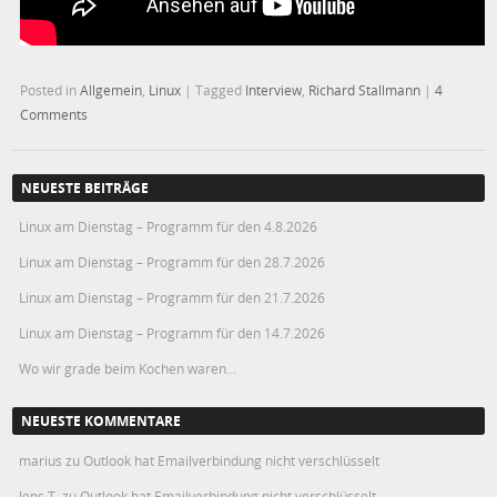
Posted in
Allgemein
,
Linux
|
Tagged
Interview
,
Richard Stallmann
|
4
Comments
NEUESTE BEITRÄGE
Linux am Dienstag – Programm für den 4.8.2026
Linux am Dienstag – Programm für den 28.7.2026
Linux am Dienstag – Programm für den 21.7.2026
Linux am Dienstag – Programm für den 14.7.2026
Wo wir grade beim Kochen waren…
NEUESTE KOMMENTARE
marius
zu
Outlook hat Emailverbindung nicht verschlüsselt
Jens T.
zu
Outlook hat Emailverbindung nicht verschlüsselt