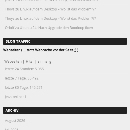
Thoys
zu
Linux auf dem Desktop – Wo ist das Problem???
Thoys
zu
Linux auf dem Desktop – Wo ist das Problem???
Orloff
zu
Ubuntu 24: Nach Upgrade den Bootloop fixen
BLOG TRAFFIC
Webseiten ( ... trotz Webcache vor der Seite ;) )
Webseiten
|
Hits
|
Einmalig
letzte 24 Stunden:
5.055
letzte 7 Tage:
35.492
letzte 30 Tage:
145.271
Jetzt online: 1
ARCHIV
August 2026
Juli 2026