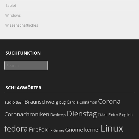
Tablet
Windows
Wissenschaftliches
SUCHFUNKTION
Search
SCHLAGWÖRTER
Corona
Braunschweig
Carola
audio
bug
Bash
Cinnamon
Dienstag
Coronachroniken
Exim
Desktop
Exploit
EMail
Linux
fedora
FireFox
Gnome
kernel
Games
fix