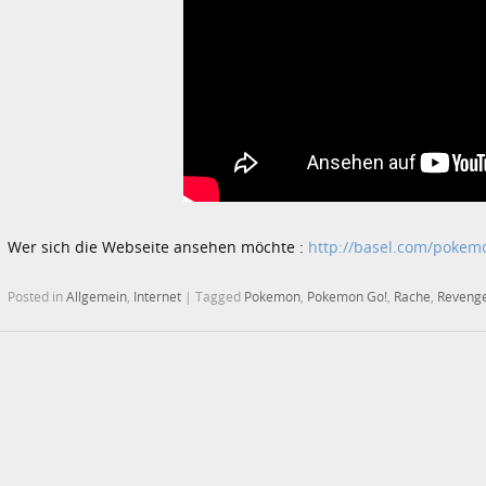
Wer sich die Webseite ansehen möchte :
http://basel.com/pokem
Posted in
Allgemein
,
Internet
|
Tagged
Pokemon
,
Pokemon Go!
,
Rache
,
Reveng