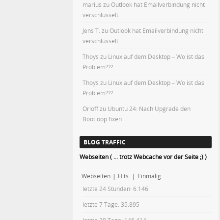
marius
zu
Outlook hat Emailverbindung nicht
verschlüsselt
Jens T.
zu
Outlook hat Emailverbindung nicht
verschlüsselt
Thoys
zu
Linux auf dem Desktop – Wo ist das
Problem???
Thoys
zu
Linux auf dem Desktop – Wo ist das
Problem???
Orloff
zu
Ubuntu 24: Nach Upgrade den
Bootloop fixen
BLOG TRAFFIC
Webseiten ( ... trotz Webcache vor der Seite ;) )
Webseiten
|
Hits
|
Einmalig
letzte 24 Stunden:
6.146
letzte 7 Tage:
35.895