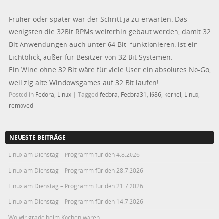
Früher oder später war der Schritt ja zu erwarten. Das
wenigsten die 32Bit RPMs weiterhin gebaut werden, damit 32
Bit Anwendungen auch unter 64 Bit funktionieren, ist ein
Lichtblick, außer für Besitzer von 32 Bit Systemen.
Ein Wine ohne 32 Bit wäre für viele User ein absolutes No-Go,
weil zig alte Windowsgames auf 32 Bit laufen!
Posted in
Fedora
,
Linux
|
Tagged
fedora
,
Fedora31
,
i686
,
kernel
,
Linux
,
removed
NEUESTE BEITRÄGE
Linux am Dienstag – Programm für den 4.8.2026
Linux am Dienstag – Programm für den 28.7.2026
Linux am Dienstag – Programm für den 21.7.2026
Linux am Dienstag – Programm für den 14.7.2026
Wo wir grade beim Kochen waren…