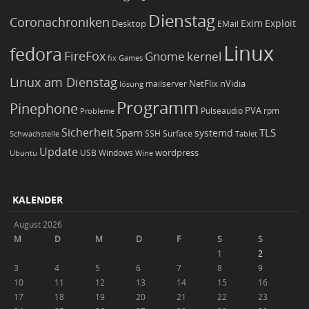
Dienstag
Coronachroniken
Exim
Desktop
Exploit
EMail
Linux
fedora
FireFox
Gnome
kernel
Games
fix
Linux am Dienstag
NetFlix
nVidia
lösung
mailserver
Programm
Pinephone
PVA
Pulseaudio
rpm
Probleme
Sicherheit
TLS
Spam
systemd
Schwachstelle
SSH
Surface
Tablet
Update
wordpress
Ubuntu
USB
Windows
Wine
KALENDER
August 2026
M
D
M
D
F
S
S
1
2
3
4
5
6
7
8
9
10
11
12
13
14
15
16
17
18
19
20
21
22
23