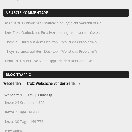
NEUESTE KOMMENTARE
marius
zu
Outlook hat Emailverbindung nicht verschlüsselt
Jens T.
zu
Outlook hat Emailverbindung nicht verschlüsselt
Thoys
zu
Linux auf dem Desktop – Wo ist das Problem???
Thoys
zu
Linux auf dem Desktop – Wo ist das Problem???
Orloff
zu
Ubuntu 24: Nach Upgrade den Bootloop fixen
BLOG TRAFFIC
Webseiten ( ... trotz Webcache vor der Seite ;) )
Webseiten
|
Hits
|
Einmalig
letzte 24 Stunden:
4.823
letzte 7 Tage:
34.432
letzte 30 Tage:
149.776
Jetzt online: 1