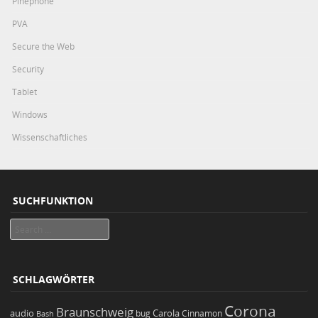
Pinephone
PVA
Secure the Web
Security
Tablet
Windows
Wissenschaftliches
SUCHFUNKTION
Search
SCHLAGWÖRTER
Corona
Braunschweig
Carola
audio
bug
Bash
Cinnamon