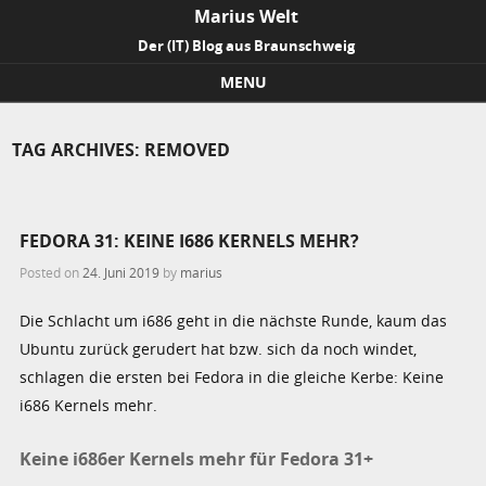
Marius Welt
Der (IT) Blog aus Braunschweig
MENU
Skip to content
TAG ARCHIVES:
REMOVED
FEDORA 31: KEINE I686 KERNELS MEHR?
Posted on
24. Juni 2019
by
marius
Die Schlacht um i686 geht in die nächste Runde, kaum das
Ubuntu zurück gerudert hat bzw. sich da noch windet,
schlagen die ersten bei Fedora in die gleiche Kerbe: Keine
i686 Kernels mehr.
Keine i686er Kernels mehr für Fedora 31+