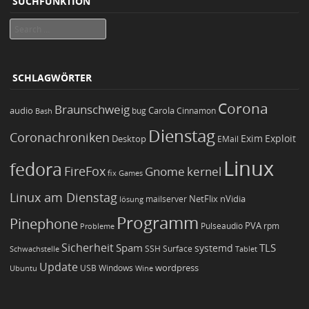
SUCHFUNKTION
Search
SCHLAGWÖRTER
Corona
Braunschweig
Carola
audio
bug
Bash
Cinnamon
Dienstag
Coronachroniken
Exim
Desktop
Exploit
EMail
Linux
fedora
FireFox
Gnome
kernel
Games
fix
Linux am Dienstag
NetFlix
nVidia
lösung
mailserver
Programm
Pinephone
PVA
Pulseaudio
rpm
Probleme
Sicherheit
TLS
Spam
systemd
Schwachstelle
SSH
Surface
Tablet
Update
wordpress
Ubuntu
USB
Windows
Wine