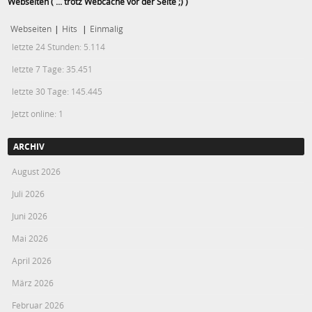
Webseiten ( ... trotz Webcache vor der Seite ;) )
Webseiten
|
Hits
|
Einmalig
letzte 24 Stunden:
5.114
letzte 7 Tage:
35.451
letzte 30 Tage:
145.445
Jetzt online: 1
ARCHIV
August 2026
Juli 2026
Juni 2026
Mai 2026
April 2026
März 2026
Februar 2026