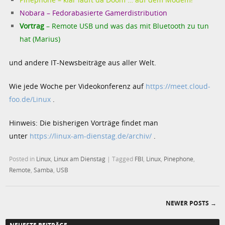
Nobara – Fedorabasierte Gamerdistribution
Vortrag
– Remote USB und was das mit Bluetooth zu tun
hat (Marius)
und andere IT-Newsbeiträge aus aller Welt.
Wie jede Woche per Videokonferenz auf
https://meet.cloud-
foo.de/Linux
.
Hinweis: Die bisherigen Vorträge findet man
unter
https://linux-am-dienstag.de/archiv/
.
Posted in
Linux
,
Linux am Dienstag
|
Tagged
FBI
,
Linux
,
Pinephone
,
Remote
,
Samba
,
USB
NEWER POSTS
→
Post navigation