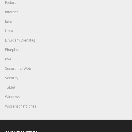
Fedora
Internet
Java
Linux
Linux am Dienstag
Pinephone
PVA
Secure the Web
Security
Tablet
Windows
Wissenschaftliches