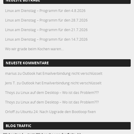
NEUESTE BEITRÄGE
Linux am Dienstag – Programm für den 4.8.2026
Linux am Dienstag – Programm für den 28.7.2026
Linux am Dienstag – Programm für den 21.7.2026
Linux am Dienstag – Programm für den 14.7.2026
Wo wir grade beim Kochen waren…
NEUESTE KOMMENTARE
marius
zu
Outlook hat Emailverbindung nicht verschlüsselt
Jens T.
zu
Outlook hat Emailverbindung nicht verschlüsselt
Thoys
zu
Linux auf dem Desktop – Wo ist das Problem???
Thoys
zu
Linux auf dem Desktop – Wo ist das Problem???
Orloff
zu
Ubuntu 24: Nach Upgrade den Bootloop fixen
BLOG TRAFFIC