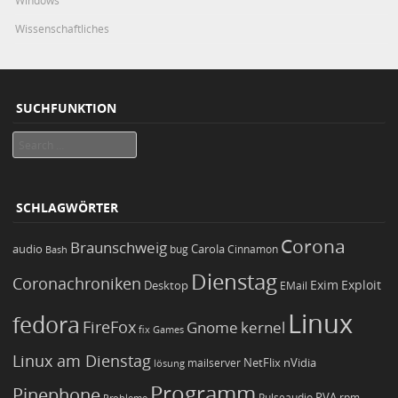
Windows
Wissenschaftliches
SUCHFUNKTION
Search
SCHLAGWÖRTER
Corona
Braunschweig
Carola
audio
bug
Bash
Cinnamon
Dienstag
Coronachroniken
Exim
Desktop
Exploit
EMail
Linux
fedora
FireFox
Gnome
kernel
Games
fix
Linux am Dienstag
NetFlix
nVidia
lösung
mailserver
Programm
Pinephone
PVA
Pulseaudio
rpm