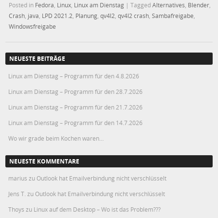
Posted in
Fedora
,
Linux
,
Linux am Dienstag
|
Tagged
Alternatives
,
Blender
,
Crash
,
java
,
LPD 2021.2
,
Planung
,
qv4l2
,
qv4l2 crash
,
Sambafreigabe
,
Windowsfreigabe
NEUESTE BEITRÄGE
Linux am Dienstag – Programm für den 4.8.2026
Linux am Dienstag – Programm für den 28.7.2026
Linux am Dienstag – Programm für den 21.7.2026
Linux am Dienstag – Programm für den 14.7.2026
Wo wir grade beim Kochen waren…
NEUESTE KOMMENTARE
marius
zu
Outlook hat Emailverbindung nicht verschlüsselt
Jens T.
zu
Outlook hat Emailverbindung nicht verschlüsselt
Thoys
zu
Linux auf dem Desktop – Wo ist das Problem???