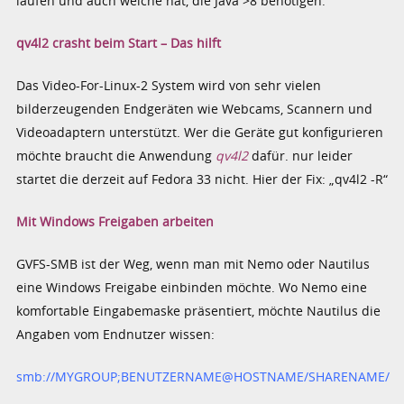
laufen und auch welche hat, die Java >8 benötigen.
qv4l2 crasht beim Start – Das hilft
Das Video-For-Linux-2 System wird von sehr vielen
bilderzeugenden Endgeräten wie Webcams, Scannern und
Videoadaptern unterstützt. Wer die Geräte gut konfigurieren
möchte braucht die Anwendung
qv4l2
dafür. nur leider
startet die derzeit auf Fedora 33 nicht. Hier der Fix: „qv4l2 -R“
Mit Windows Freigaben arbeiten
GVFS-SMB ist der Weg, wenn man mit Nemo oder Nautilus
eine Windows Freigabe einbinden möchte. Wo Nemo eine
komfortable Eingabemaske präsentiert, möchte Nautilus die
Angaben vom Endnutzer wissen:
smb://MYGROUP;BENUTZERNAME@HOSTNAME/SHARENAME/