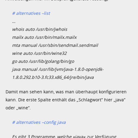
# alternatives –list
…
whois auto /usr/bin/jwhois
mailx auto /usr/bin/mailx.mailx
mta manual /usr/sbin/sendmail.sendmail
wine auto /usr/bin/wine32
go auto /usr/lib/golang/bin/go
java manual /usr/lib/jvm/java-1.8.0-openjdk-
1.8.0.292.b10-3.fc33.x86_64/jre/bin/java
Damit man sehen kann, was man überhaupt konfigurieren
kann. Die erste Spalte enthält das „Schlagwort“ hier „java“
oder „wine“.
# alternatives –config java
Es gibt 3 Programme, welche »java« zur Verfügung