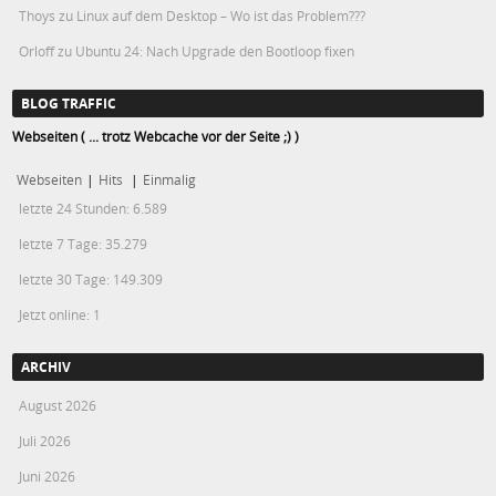
Thoys
zu
Linux auf dem Desktop – Wo ist das Problem???
Orloff
zu
Ubuntu 24: Nach Upgrade den Bootloop fixen
BLOG TRAFFIC
Webseiten ( ... trotz Webcache vor der Seite ;) )
Webseiten
|
Hits
|
Einmalig
letzte 24 Stunden:
6.589
letzte 7 Tage:
35.279
letzte 30 Tage:
149.309
Jetzt online: 1
ARCHIV
August 2026
Juli 2026
Juni 2026