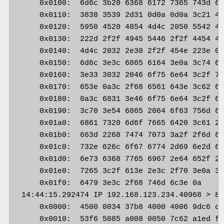
    0x0100:  6d6c 3b20 6368 6172 7365 743d 69
    0x0110:  3838 3539 2d31 0d0a 0d0a 3c21 44
    0x0120:  5950 4520 4854 4d4c 2050 5542 4c
    0x0130:  222d 2f2f 4945 5446 2f2f 4454 44
    0x0140:  4d4c 2032 2e30 2f2f 454e 223e 0a
    0x0150:  6d6c 3e3c 6865 6164 3e0a 3c74 69
    0x0160:  3e33 3032 2046 6f75 6e64 3c2f 74
    0x0170:  653e 0a3c 2f68 6561 643e 3c62 6f
    0x0180:  0a3c 6831 3e46 6f75 6e64 3c2f 68
    0x0190:  3c70 3e54 6865 2064 6f63 756d 65
    0x01a0:  6861 7320 6d6f 7665 6420 3c61 20
    0x01b0:  663d 2268 7474 7073 3a2f 2f6d 61
    0x01c0:  732e 626c 6f67 6774 2d69 6e2d 62
    0x01d0:  6e73 6368 7765 6967 2e64 652f 22
    0x01e0:  7265 3c2f 613e 2e3c 2f70 3e0a 3c
    0x01f0:  6479 3e3c 2f68 746d 6c3e 0a     
14:44:15.292474 IP 192.168.123.234.40968 > 83
    0x0000:  4500 0034 37b8 4000 4006 9dc6 c0
    0x0010:  53f6 5085 a008 0050 7c62 a1ed ff