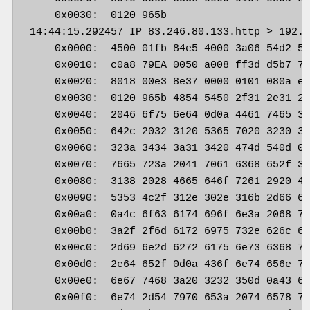
    0x0030:  0120 965b                       
14:44:15.292457 IP 83.246.80.133.http > 192.1
    0x0000:  4500 01fb 84e5 4000 3a06 54d2 53
    0x0010:  c0a8 79EA 0050 a008 ff3d d5b7 7c
    0x0020:  8018 00e3 8e37 0000 0101 080a e0
    0x0030:  0120 965b 4854 5450 2f31 2e31 20
    0x0040:  2046 6f75 6e64 0d0a 4461 7465 3a
    0x0050:  642c 2032 3120 5365 7020 3230 31
    0x0060:  323a 3434 3a31 3420 474d 540d 0a
    0x0070:  7665 723a 2041 7061 6368 652f 32
    0x0080:  3138 2028 4665 646f 7261 2920 4f
    0x0090:  5353 4c2f 312e 302e 316b 2d66 69
    0x00a0:  0a4c 6f63 6174 696f 6e3a 2068 74
    0x00b0:  3a2f 2f6d 6172 6975 732e 626c 6f
    0x00c0:  2d69 6e2d 6272 6175 6e73 6368 77
    0x00d0:  2e64 652f 0d0a 436f 6e74 656e 74
    0x00e0:  6e67 7468 3a20 3232 350d 0a43 6f
    0x00f0:  6e74 2d54 7970 653a 2074 6578 74