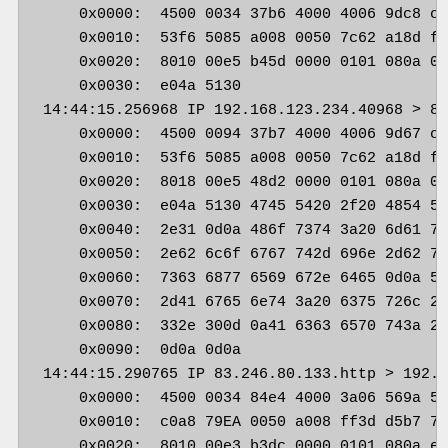
    0x0000:  4500 0034 37b6 4000 4006 9dc8 c0
    0x0010:  53f6 5085 a008 0050 7c62 a18d ff
    0x0020:  8010 00e5 b45d 0000 0101 080a 01
    0x0030:  e04a 5130                       
14:44:15.256968 IP 192.168.123.234.40968 > 83
    0x0000:  4500 0094 37b7 4000 4006 9d67 c0
    0x0010:  53f6 5085 a008 0050 7c62 a18d ff
    0x0020:  8018 00e5 48d2 0000 0101 080a 01
    0x0030:  e04a 5130 4745 5420 2f20 4854 54
    0x0040:  2e31 0d0a 486f 7374 3a20 6d61 72
    0x0050:  2e62 6c6f 6767 742d 696e 2d62 72
    0x0060:  7363 6877 6569 672e 6465 0d0a 55
    0x0070:  2d41 6765 6e74 3a20 6375 726c 2f
    0x0080:  332e 300d 0a41 6363 6570 743a 20
    0x0090:  0d0a 0d0a                       
14:44:15.290765 IP 83.246.80.133.http > 192.1
    0x0000:  4500 0034 84e4 4000 3a06 569a 53
    0x0010:  c0a8 79EA 0050 a008 ff3d d5b7 7c
    0x0020:  8010 00e3 b3dc 0000 0101 080a e0