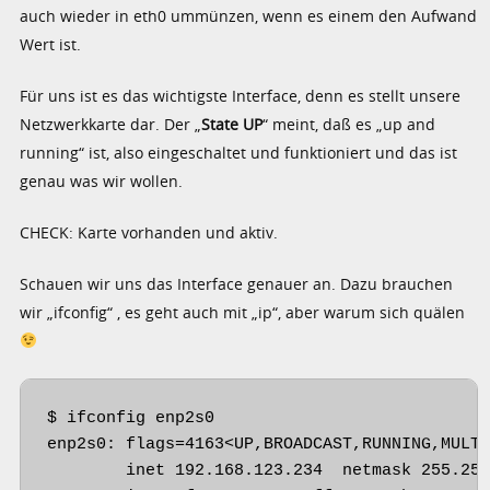
auch wieder in eth0 ummünzen, wenn es einem den Aufwand
Wert ist.
Für uns ist es das wichtigste Interface, denn es stellt unsere
Netzwerkkarte dar. Der „
State UP
“ meint, daß es „up and
running“ ist, also eingeschaltet und funktioniert und das ist
genau was wir wollen.
CHECK: Karte vorhanden und aktiv.
Schauen wir uns das Interface genauer an. Dazu brauchen
wir „ifconfig“ , es geht auch mit „ip“, aber warum sich quälen
$ ifconfig enp2s0

enp2s0: flags=4163<UP,BROADCAST,RUNNING,MULTI
        inet 192.168.123.234  netmask 255.255