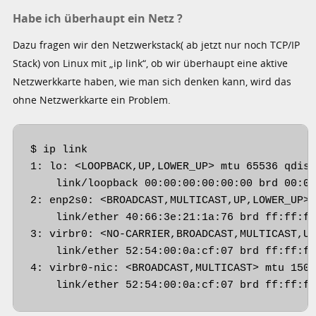
Habe ich überhaupt ein Netz ?
Dazu fragen wir den Netzwerkstack( ab jetzt nur noch TCP/IP
Stack) von Linux mit „ip link“, ob wir überhaupt eine aktive
Netzwerkkarte haben, wie man sich denken kann, wird das
ohne Netzwerkkarte ein Problem.
$ ip link

1: 
lo
: <LOOPBACK,UP,LOWER_UP> mtu 65536 qdisc
    link/loopback 00:00:00:00:00:00 brd 00:00
2: 
enp2s0
: <BROADCAST,MULTICAST,UP,LOWER_UP>
    link/ether 40:66:3e:21:1a:76 brd ff:ff:ff
3: virbr0: <NO-CARRIER,BROADCAST,MULTICAST,UP
    link/ether 52:54:00:0a:cf:07 brd ff:ff:ff
4: virbr0-nic: <BROADCAST,MULTICAST> mtu 1500
    link/ether 52:54:00:0a:cf:07 brd ff:ff:f