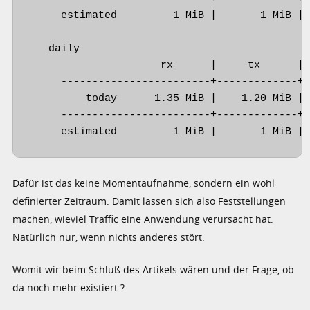
     estimated         1 MiB |       1 MiB | 
   daily

                     rx      |     tx      | 
     ------------------------+-------------+-
         today      1.35 MiB |    1.20 MiB | 
     ------------------------+-------------+-
     estimated         1 MiB |       1 MiB |
Dafür ist das keine Momentaufnahme, sondern ein wohl
definierter Zeitraum. Damit lassen sich also Feststellungen
machen, wieviel Traffic eine Anwendung verursacht hat.
Natürlich nur, wenn nichts anderes stört.
Womit wir beim Schluß des Artikels wären und der Frage, ob
da noch mehr existiert ?