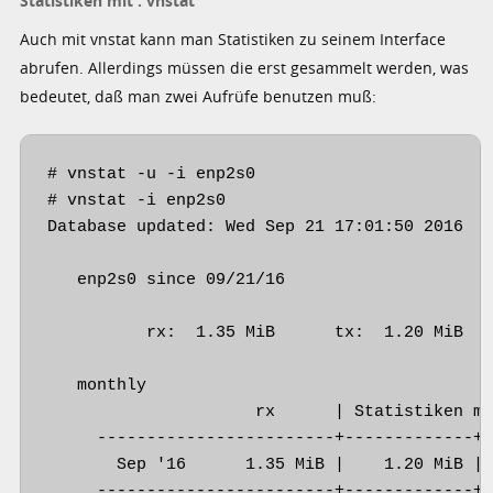
Statistiken mit : vnstat
Auch mit vnstat kann man Statistiken zu seinem Interface
abrufen. Allerdings müssen die erst gesammelt werden, was
bedeutet, daß man zwei Aufrüfe benutzen muß:
# vnstat -u -i enp2s0

# vnstat -i enp2s0

Database updated: Wed Sep 21 17:01:50 2016

   enp2s0 since 09/21/16

          rx:  1.35 MiB      tx:  1.20 MiB   
   monthly

                     rx      | Statistiken mi
     ------------------------+-------------+-
       Sep '16      1.35 MiB |    1.20 MiB | 
     ------------------------+-------------+-