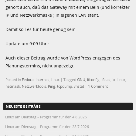
gehört auch, daß das Gateway mit einem Bein (und korrekter
IP und Netzwerkmaske ) in eigenen LAN steht.
Damit soll es für heute genug sein.
Update um 9:09 Uhr :
Auch dieser Beitrag wurde von WordPress entgegen des
Planungstermins, nicht angezeigt.
Posted in
Fedora
,
Internet
,
Linux
|
Tagged
GNU
,
ifconfig
,
ifstat
,
ip
,
Linux
,
netmask
,
Netzwerktools
,
Ping
,
tcpdump
,
vnstat
|
1 Comment
NEUESTE BEITRÄGE
Linux am Dienstag – Programm für den 4.8.2026
Linux am Dienstag – Programm für den 28.7.2026