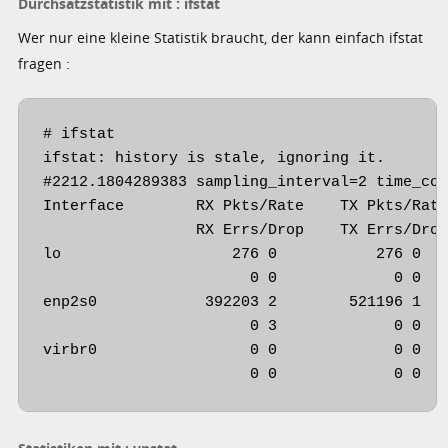
Durchsatzstatistik mit : ifstat
Wer nur eine kleine Statistik braucht, der kann einfach ifstat
fragen :
# ifstat

ifstat: history is stale, ignoring it.

#2212.1804289383 sampling_interval=2 time_con
Interface        RX Pkts/Rate    TX Pkts/Rate
                 RX Errs/Drop    TX Errs/Drop
lo                   276 0           276 0   
                       0 0             0 0   
enp2s0            392203 2        521196 1   
                       0 3             0 0   
virbr0                 0 0             0 0   
                       0 0             0 0  