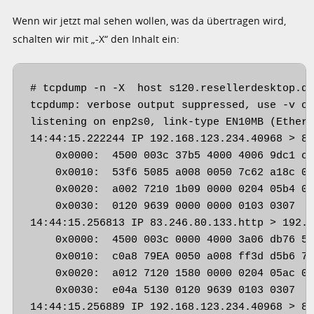
Wenn wir jetzt mal sehen wollen, was da übertragen wird,
schalten wir mit „-X“ den Inhalt ein:
# tcpdump -n -X  host s120.resellerdesktop.de
tcpdump: verbose output suppressed, use -v or
listening on enp2s0, link-type EN10MB (Ethern
14:44:15.222244 IP 192.168.123.234.40968 > 83
    0x0000:  4500 003c 37b5 4000 4006 9dc1 c0
    0x0010:  53f6 5085 a008 0050 7c62 a18c 00
    0x0020:  a002 7210 1b09 0000 0204 05b4 04
    0x0030:  0120 9639 0000 0000 0103 0307   
14:44:15.256813 IP 83.246.80.133.http > 192.1
    0x0000:  4500 003c 0000 4000 3a06 db76 53
    0x0010:  c0a8 79EA 0050 a008 ff3d d5b6 7c
    0x0020:  a012 7120 1580 0000 0204 05ac 04
    0x0030:  e04a 5130 0120 9639 0103 0307   
14:44:15.256889 IP 192.168.123.234.40968 > 83