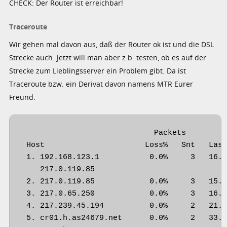
CHECK: Der Router ist erreichbar!
Traceroute
Wir gehen mal davon aus, daß der Router ok ist und die DSL
Strecke auch. Jetzt will man aber z.b. testen, ob es auf der
Strecke zum Lieblingsserver ein Problem gibt. Da ist
Traceroute bzw. ein Derivat davon namens MTR Eurer
Freund.
                             Packets         
 Host                      Loss%   Snt   Last
 1. 192.168.123.1           0.0%     3   16.0
    217.0.119.85

 2. 217.0.119.85            0.0%     3   15.7
 3. 217.0.65.250            0.0%     3   16.0
 4. 217.239.45.194          0.0%     2   21.5
 5. cr01.h.as24679.net      0.0%     2   33.0