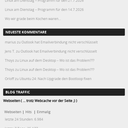
Linux am Dienstag – Programm für den 21.7.2026
Linux am Dienstag – Programm für den 14.7.2026
Wo wir grade beim Kochen waren…
NEUESTE KOMMENTARE
marius
zu
Outlook hat Emailverbindung nicht verschlüsselt
Jens T.
zu
Outlook hat Emailverbindung nicht verschlüsselt
Thoys
zu
Linux auf dem Desktop – Wo ist das Problem???
Thoys
zu
Linux auf dem Desktop – Wo ist das Problem???
Orloff
zu
Ubuntu 24: Nach Upgrade den Bootloop fixen
BLOG TRAFFIC
Webseiten ( ... trotz Webcache vor der Seite ;) )
Webseiten
|
Hits
|
Einmalig
letzte 24 Stunden:
6.984