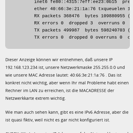
        inet6 fe80::4315:7eff:ee23:0b15  pref
        ether 40:66:3e:21:1a:76 txqueuelen 10
        RX packets 368476  bytes 109880955 (1
        RX errors 0  dropped 3  overruns 0  f
        TX packets 499987  bytes 598240703 (5
        TX errors 0  dropped 0 overruns 0  c
Dieser Anzeige können wir entnehmen, daß unsere IP
192.168.123.234 ist, unsere Netzwerkmaske 255.255.0.0 und
wie unsere MAC Adresse lautet: 40:66:3e:21:1a:76 . Das ist
konkret nicht wichtig, aber wenn Ihr mal Probleme habt einen
Rechner im LAN zu erreichen, ist die MACADRESSE der
Netzwerkkarte extrem wichtig.
Wie man auch sehen kann, gibt es eine IPv6 Adresse, aber die
ist quasi fiktiv, weil nicht es gar nicht konfiguriert ist.