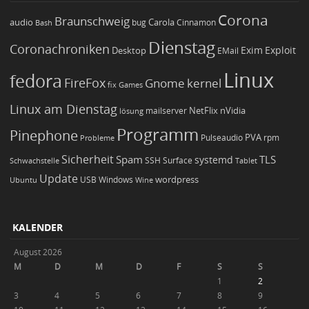
Corona
Braunschweig
Carola
audio
bug
Bash
Cinnamon
Dienstag
Coronachroniken
Exim
Desktop
Exploit
EMail
Linux
fedora
FireFox
Gnome
kernel
Games
fix
Linux am Dienstag
NetFlix
nVidia
lösung
mailserver
Programm
Pinephone
PVA
Pulseaudio
rpm
Probleme
Sicherheit
TLS
Spam
systemd
Schwachstelle
SSH
Surface
Tablet
Update
wordpress
Ubuntu
USB
Windows
Wine
KALENDER
August 2026
M
D
M
D
F
S
S
1
2
3
4
5
6
7
8
9