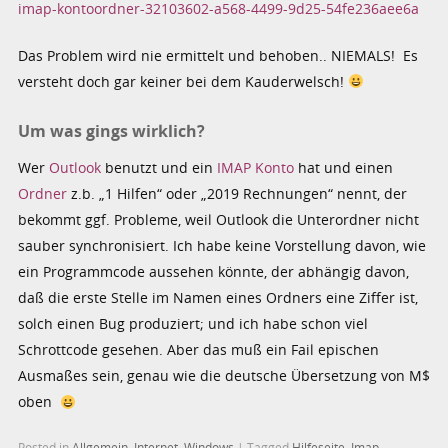
imap-kontoordner-32103602-a568-4499-9d25-54fe236aee6a
Das Problem wird nie ermittelt und behoben.. NIEMALS! Es
versteht doch gar keiner bei dem Kauderwelsch!
Um was gings wirklich?
Wer
Outlook
benutzt und ein
IMAP Konto
hat und einen
Ordner
z.b. „1 Hilfen“ oder „2019 Rechnungen“ nennt, der
bekommt ggf. Probleme, weil Outlook die Unterordner nicht
sauber synchronisiert. Ich habe keine Vorstellung davon, wie
ein Programmcode aussehen könnte, der abhängig davon,
daß die erste Stelle im Namen eines Ordners eine Ziffer ist,
solch einen Bug produziert; und ich habe schon viel
Schrottcode gesehen. Aber das muß ein Fail epischen
Ausmaßes sein, genau wie die deutsche Übersetzung von M$
oben
Posted in
Allgemein
,
Internet
,
Windows
|
Tagged
Hilfeseite
,
Imap
,