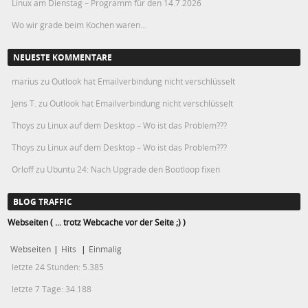
Linux am Dienstag – Programm für den 14.7.2026
Wo wir grade beim Kochen waren…
NEUESTE KOMMENTARE
marius
zu
Outlook hat Emailverbindung nicht verschlüsselt
Jens T.
zu
Outlook hat Emailverbindung nicht verschlüsselt
Thoys
zu
Linux auf dem Desktop – Wo ist das Problem???
Thoys
zu
Linux auf dem Desktop – Wo ist das Problem???
Orloff
zu
Ubuntu 24: Nach Upgrade den Bootloop fixen
BLOG TRAFFIC
Webseiten ( ... trotz Webcache vor der Seite ;) )
Webseiten
|
Hits
|
Einmalig
letzte 24 Stunden:
5.385
letzte 7 Tage:
34.188