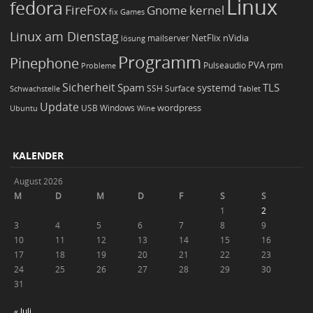
Linux
fedora
FireFox
Gnome
kernel
Games
fix
Linux am Dienstag
NetFlix
nVidia
lösung
mailserver
Programm
Pinephone
PVA
Pulseaudio
rpm
Probleme
Sicherheit
TLS
Spam
systemd
Schwachstelle
SSH
Surface
Tablet
Update
wordpress
Ubuntu
USB
Windows
Wine
KALENDER
August 2026
M
D
M
D
F
S
S
1
2
3
4
5
6
7
8
9
10
11
12
13
14
15
16
17
18
19
20
21
22
23
24
25
26
27
28
29
30
31
« Juli