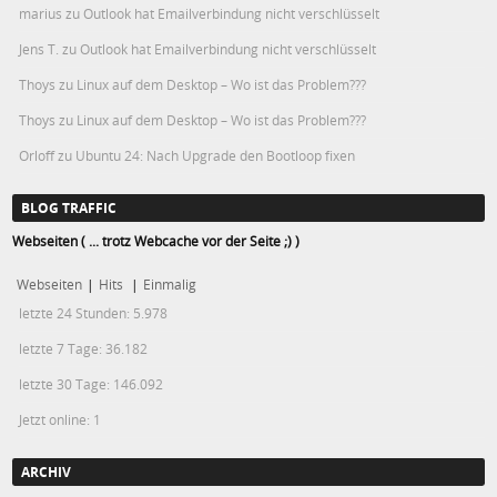
marius
zu
Outlook hat Emailverbindung nicht verschlüsselt
Jens T.
zu
Outlook hat Emailverbindung nicht verschlüsselt
Thoys
zu
Linux auf dem Desktop – Wo ist das Problem???
Thoys
zu
Linux auf dem Desktop – Wo ist das Problem???
Orloff
zu
Ubuntu 24: Nach Upgrade den Bootloop fixen
BLOG TRAFFIC
Webseiten ( ... trotz Webcache vor der Seite ;) )
Webseiten
|
Hits
|
Einmalig
letzte 24 Stunden:
5.978
letzte 7 Tage:
36.182
letzte 30 Tage:
146.092
Jetzt online: 1
ARCHIV