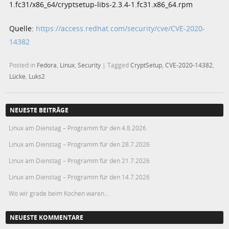
1.fc31/x86_64/cryptsetup-libs-2.3.4-1.fc31.x86_64.rpm
Quelle:
https://access.redhat.com/security/cve/CVE-2020-
14382
Posted in
Fedora
,
Linux
,
Security
|
Tagged
CryptSetup
,
CVE-2020-14382
,
Lücke
,
Luks2
NEUESTE BEITRÄGE
Linux am Dienstag – Programm für den 4.8.2026
Linux am Dienstag – Programm für den 28.7.2026
Linux am Dienstag – Programm für den 21.7.2026
Linux am Dienstag – Programm für den 14.7.2026
Wo wir grade beim Kochen waren…
NEUESTE KOMMENTARE