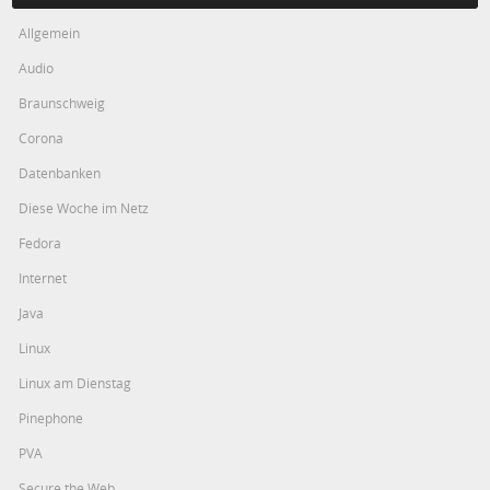
Allgemein
Audio
Braunschweig
Corona
Datenbanken
Diese Woche im Netz
Fedora
Internet
Java
Linux
Linux am Dienstag
Pinephone
PVA
Secure the Web