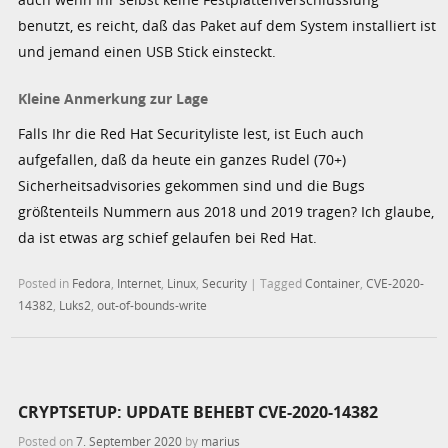
benutzt, es reicht, daß das Paket auf dem System installiert ist
und jemand einen USB Stick einsteckt.
Kleine Anmerkung zur Lage
Falls Ihr die Red Hat Securityliste lest, ist Euch auch
aufgefallen, daß da heute ein ganzes Rudel (70+)
Sicherheitsadvisories gekommen sind und die Bugs
größtenteils Nummern aus 2018 und 2019 tragen? Ich glaube,
da ist etwas arg schief gelaufen bei Red Hat.
Posted in
Fedora
,
Internet
,
Linux
,
Security
|
Tagged
Container
,
CVE-2020-
14382
,
Luks2
,
out-of-bounds-write
CRYPTSETUP: UPDATE BEHEBT CVE-2020-14382
Posted on
7. September 2020
by
marius