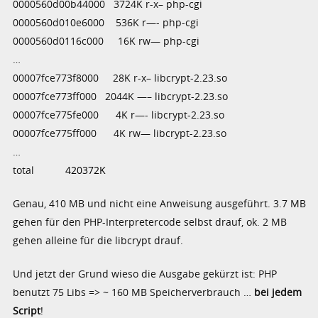
0000560d00b44000 3724K r-x– php-cgi
0000560d010e6000 536K r—- php-cgi
0000560d0116c000 16K rw— php-cgi
…
00007fce773f8000 28K r-x– libcrypt-2.23.so
00007fce773ff000 2044K —– libcrypt-2.23.so
00007fce775fe000 4K r—- libcrypt-2.23.so
00007fce775ff000 4K rw— libcrypt-2.23.so
…
total
420372K
Genau, 410 MB und nicht eine Anweisung ausgeführt. 3.7 MB
gehen für den PHP-Interpretercode selbst drauf, ok. 2 MB
gehen alleine für die libcrypt drauf.
Und jetzt der Grund wieso die Ausgabe gekürzt ist: PHP
benutzt 75 Libs => ~ 160 MB Speicherverbrauch …
bei jedem
Script
!