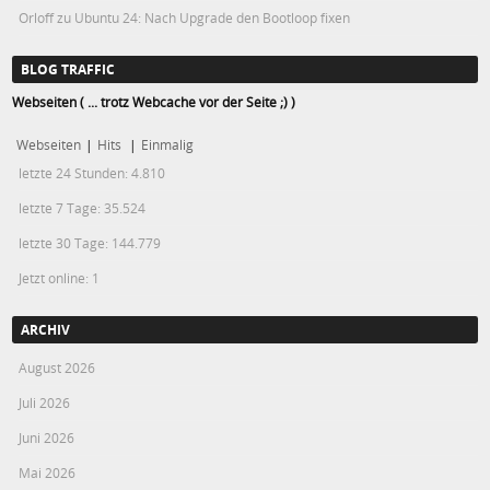
Orloff
zu
Ubuntu 24: Nach Upgrade den Bootloop fixen
BLOG TRAFFIC
Webseiten ( ... trotz Webcache vor der Seite ;) )
Webseiten
|
Hits
|
Einmalig
letzte 24 Stunden:
4.810
letzte 7 Tage:
35.524
letzte 30 Tage:
144.779
Jetzt online: 1
ARCHIV
August 2026
Juli 2026
Juni 2026
Mai 2026