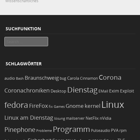
Wissenschaftliches
SUCHFUNKTION
Search
SCHLAGWÖRTER
Corona
Braunschweig
Carola
audio
bug
Bash
Cinnamon
Dienstag
Coronachroniken
Exim
Desktop
Exploit
EMail
Linux
fedora
FireFox
Gnome
kernel
Games
fix
Linux am Dienstag
NetFlix
nVidia
lösung
mailserver
Programm
Pinephone
PVA
Pulseaudio
rpm
Probleme