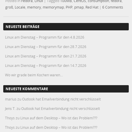
Posted in
Fedora
,
Linux
|
Tagged
100MB
,
CentOS
,
consumption
,
fedora
,
groß
,
Locale
,
memory
,
memorymap
,
PHP
,
pmap
,
Red Hat
|
6 Comments
NEUESTE BEITRÄGE
Linux am Dienstag – Programm für den 4.8.2026
Linux am Dienstag – Programm für den 28.7.2026
Linux am Dienstag – Programm für den 21.7.2026
Linux am Dienstag – Programm für den 14.7.2026
Wo wir grade beim Kochen waren…
NEUESTE KOMMENTARE
marius
zu
Outlook hat Emailverbindung nicht verschlüsselt
Jens T.
zu
Outlook hat Emailverbindung nicht verschlüsselt
Thoys
zu
Linux auf dem Desktop – Wo ist das Problem???
Thoys
zu
Linux auf dem Desktop – Wo ist das Problem???