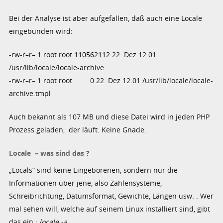
Bei der Analyse ist aber aufgefallen, daß auch eine Locale
eingebunden wird:
-rw-r–r– 1 root root
110562112
22. Dez 12:01
/usr/lib/locale/locale-archive
-rw-r–r– 1 root root 0 22. Dez 12:01 /usr/lib/locale/locale-
archive.tmpl
Auch bekannt als 107 MB und diese Datei wird in jeden PHP
Prozess geladen, der läuft. Keine Gnade.
Locale – was sind das ?
„Locals“ sind keine Eingeborenen, sondern nur die
Informationen über jene, also Zahlensysteme,
Schreibrichtung, Datumsformat, Gewichte, Längen usw. . Wer
mal sehen will, welche auf seinem Linux installiert sind, gibt
das ein :
locale -a