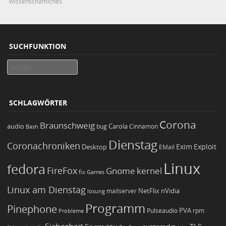
Wissenschaftliches
SUCHFUNKTION
Search
SCHLAGWÖRTER
Corona
Braunschweig
Carola
audio
bug
Bash
Cinnamon
Dienstag
Coronachroniken
Exim
Desktop
Exploit
EMail
Linux
fedora
FireFox
Gnome
kernel
Games
fix
Linux am Dienstag
NetFlix
nVidia
lösung
mailserver
Programm
Pinephone
PVA
Pulseaudio
rpm
Probleme