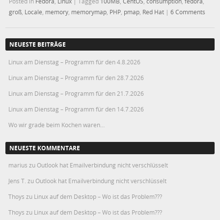
Posted in
Fedora
,
Linux
|
Tagged
100MB
,
CentOS
,
consumption
,
fedora
,
groß
,
Locale
,
memory
,
memorymap
,
PHP
,
pmap
,
Red Hat
|
6 Comments
NEUESTE BEITRÄGE
Linux am Dienstag – Programm für den 4.8.2026
Linux am Dienstag – Programm für den 28.7.2026
Linux am Dienstag – Programm für den 21.7.2026
Linux am Dienstag – Programm für den 14.7.2026
Wo wir grade beim Kochen waren…
NEUESTE KOMMENTARE
marius
zu
Outlook hat Emailverbindung nicht verschlüsselt
Jens T.
zu
Outlook hat Emailverbindung nicht verschlüsselt
Thoys
zu
Linux auf dem Desktop – Wo ist das Problem???
Thoys
zu
Linux auf dem Desktop – Wo ist das Problem???