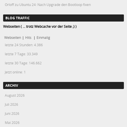
Orloff
zu
Ubuntu 24: Nach Upgrade den Bootloop fixen
BLOG TRAFFIC
Webseiten ( ... trotz Webcache vor der Seite ;) )
Webseiten
|
Hits
|
Einmalig
letzte 24 Stunden:
4.386
letzte 7 Tage:
33.349
letzte 30 Tage:
146.662
Jetzt online: 1
ARCHIV
August 2026
Juli 2026
Juni 2026
Mai 2026