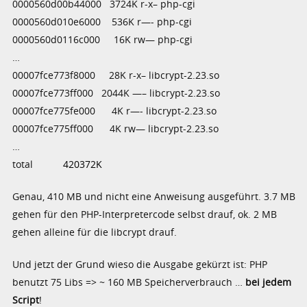
0000560d00b44000 3724K r-x– php-cgi
0000560d010e6000 536K r—- php-cgi
0000560d0116c000 16K rw— php-cgi
…
00007fce773f8000 28K r-x– libcrypt-2.23.so
00007fce773ff000 2044K —– libcrypt-2.23.so
00007fce775fe000 4K r—- libcrypt-2.23.so
00007fce775ff000 4K rw— libcrypt-2.23.so
…
total
420372K
Genau, 410 MB und nicht eine Anweisung ausgeführt. 3.7 MB
gehen für den PHP-Interpretercode selbst drauf, ok. 2 MB
gehen alleine für die libcrypt drauf.
Und jetzt der Grund wieso die Ausgabe gekürzt ist: PHP
benutzt 75 Libs => ~ 160 MB Speicherverbrauch …
bei jedem
Script
!