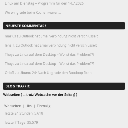
Linux am Dienstag – Programm für den 14.7.2026
Wo wir grade beim Kochen waren…
NEUESTE KOMMENTARE
marius
zu
Outlook hat Emailverbindung nicht verschlüsselt
Jens T.
zu
Outlook hat Emailverbindung nicht verschlüsselt
Thoys
zu
Linux auf dem Desktop – Wo ist das Problem???
Thoys
zu
Linux auf dem Desktop – Wo ist das Problem???
Orloff
zu
Ubuntu 24: Nach Upgrade den Bootloop fixen
BLOG TRAFFIC
Webseiten ( ... trotz Webcache vor der Seite ;) )
Webseiten
|
Hits
|
Einmalig
letzte 24 Stunden:
5.618
letzte 7 Tage:
35.579