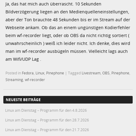
Ja, das hat mich auch überrascht. 10 Sekunden
Bildverzögerung liegen an den Medienquelleneinstellungen,
aber der Ton brauchte 48 Sekunden bis er im Stream auf der
Webseite ankam. Ob das an einem ungünstigen Kodierfehler
beim wf-recorder liegt, oder ob OBS da nicht richtig sortiert (
unwahrscheinlich ) weiß ich leider nicht. Ich denke, dies wird
man im wf-recorder ausbügeln müssen. Vielleicht lags auch
am Wifi/UDP Lag .
Posted in
Fedora
,
Linux
,
Pinephone
|
Tagged
Livestream
,
OBS
,
Pinephone
,
Streaming
,
wf-recorder
NEUESTE BEITRÄGE
Linux am Dienstag – Programm für den 4.8.2026
Linux am Dienstag – Programm für den 28.7.2026
Linux am Dienstag – Programm für den 21.7.2026