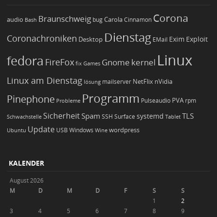
Corona
Braunschweig
Carola
audio
bug
Bash
Cinnamon
Dienstag
Coronachroniken
Exim
Desktop
Exploit
EMail
Linux
fedora
FireFox
Gnome
kernel
Games
fix
Linux am Dienstag
NetFlix
nVidia
lösung
mailserver
Programm
Pinephone
PVA
Pulseaudio
rpm
Probleme
Sicherheit
TLS
Spam
systemd
Schwachstelle
SSH
Surface
Tablet
Update
wordpress
Ubuntu
USB
Windows
Wine
KALENDER
August 2026
M
D
M
D
F
S
S
1
2
3
4
5
6
7
8
9