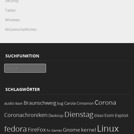
Security
Tablet
Windows
Wissenschaftliches
SUCHFUNKTION
Search
SCHLAGWÖRTER
Corona
Braunschweig
Carola
audio
bug
Bash
Cinnamon
Dienstag
Coronachroniken
Exim
Desktop
Exploit
EMail
Linux
fedora
FireFox
Gnome
kernel
Games
fix