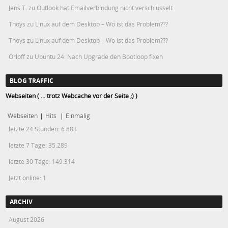
Jens T.
zu
Outlook hat Emailverbindung nicht verschlüsselt
Thoys
zu
Linux auf dem Desktop – Wo ist das Problem???
Thoys
zu
Linux auf dem Desktop – Wo ist das Problem???
Orloff
zu
Ubuntu 24: Nach Upgrade den Bootloop fixen
BLOG TRAFFIC
Webseiten ( ... trotz Webcache vor der Seite ;) )
Webseiten
|
Hits
|
Einmalig
letzte 24 Stunden:
6.883
letzte 7 Tage:
35.289
letzte 30 Tage:
149.314
Jetzt online: 1
ARCHIV
August 2026