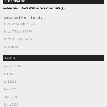
BLOG TRAFFIC
Webseiten ( ... trotz Webcache vor der Seite ;) )
Webseiten
|
Hits
|
Einmalig
letzte 24 Stunden:
4.300
letzte 7 Tage:
33.790
letzte 30 Tage:
146.551
Jetzt online: 1
ARCHIV
August 2026
Juli 2026
Juni 2026
Mai 2026
April 2026
März 2026