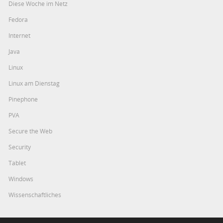
Diese Woche im Netz
Fedora
Internet
Java
Linux
Linux am Dienstag
Pinephone
PVA
Secure the Web
Security
Tablet
Windows
Wissenschaftliches