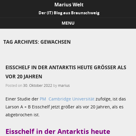
Marius Welt
Der (IT) Blog aus Braunschweig
MENU
Skip to content
TAG ARCHIVES:
GEWACHSEN
EISSCHELF IN DER ANTARKTIS HEUTE GRÖSSER ALS V
OR 20 JAHREN
Posted on
30. Oktober 2022
by
marius
Einer Studie der
PM Cambridge Universität
zufolge, ist das
Larson A + B Eisschelf jetzt größer als vor 20 Jahren, als es
abgebrochen ist.
Eisschelf in der Antarktis heute