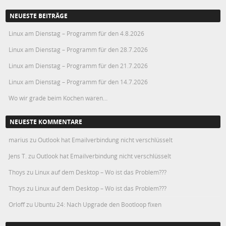
NEUESTE BEITRÄGE
Linux am Dienstag – Programm für den 4.8.2026
Linux am Dienstag – Programm für den 28.7.2026
Linux am Dienstag – Programm für den 21.7.2026
Linux am Dienstag – Programm für den 14.7.2026
Wo wir grade beim Kochen waren…
NEUESTE KOMMENTARE
marius
zu
Outlook hat Emailverbindung nicht verschlüsselt
Jens T.
zu
Outlook hat Emailverbindung nicht verschlüsselt
Thoys
zu
Linux auf dem Desktop – Wo ist das Problem???
Thoys
zu
Linux auf dem Desktop – Wo ist das Problem???
Orloff
zu
Ubuntu 24: Nach Upgrade den Bootloop fixen