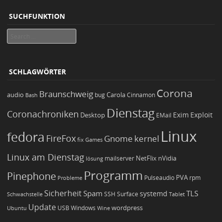
SUCHFUNKTION
Search
SCHLAGWÖRTER
Corona
Braunschweig
Carola
audio
bug
Bash
Cinnamon
Dienstag
Coronachroniken
Exim
Desktop
Exploit
EMail
Linux
fedora
FireFox
Gnome
kernel
Games
fix
Linux am Dienstag
NetFlix
nVidia
lösung
mailserver
Programm
Pinephone
PVA
Pulseaudio
rpm
Probleme
Sicherheit
TLS
Spam
systemd
Schwachstelle
SSH
Surface
Tablet
Update
wordpress
Ubuntu
USB
Windows
Wine