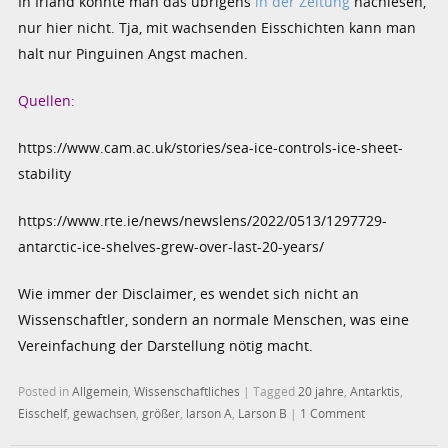
In Irland konnte man das übrigens
in der Zeitung
nachlesen,
nur hier nicht. Tja, mit wachsenden Eisschichten kann man
halt nur Pinguinen Angst machen.
Quellen:
https://www.cam.ac.uk/stories/sea-ice-controls-ice-sheet-
stability
https://www.rte.ie/news/newslens/2022/0513/1297729-
antarctic-ice-shelves-grew-over-last-20-years/
Wie immer der Disclaimer, es wendet sich nicht an
Wissenschaftler, sondern an normale Menschen, was eine
Vereinfachung der Darstellung nötig macht.
Posted in
Allgemein
,
Wissenschaftliches
|
Tagged
20 jahre
,
Antarktis
,
Eisschelf
,
gewachsen
,
größer
,
larson A
,
Larson B
|
1 Comment