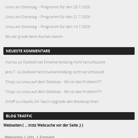
Linux am Dienstag – Programm für den 28.7.2026
Linux am Dienstag – Programm für den 21.7.2026
Linux am Dienstag – Programm für den 14.7.2026
Wo wir grade beim Kochen waren…
NEUESTE KOMMENTARE
marius
zu
Outlook hat Emailverbindung nicht verschlüsselt
Jens T.
zu
Outlook hat Emailverbindung nicht verschlüsselt
Thoys
zu
Linux auf dem Desktop – Wo ist das Problem???
Thoys
zu
Linux auf dem Desktop – Wo ist das Problem???
Orloff
zu
Ubuntu 24: Nach Upgrade den Bootloop fixen
BLOG TRAFFIC
Webseiten ( ... trotz Webcache vor der Seite ;) )
Webseiten
|
Hits
|
Einmalig