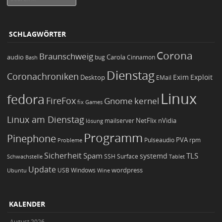
SCHLAGWÖRTER
Corona
Braunschweig
Carola
audio
bug
Bash
Cinnamon
Dienstag
Coronachroniken
Exim
Desktop
Exploit
EMail
Linux
fedora
FireFox
Gnome
kernel
Games
fix
Linux am Dienstag
NetFlix
nVidia
lösung
mailserver
Programm
Pinephone
PVA
Pulseaudio
rpm
Probleme
Sicherheit
TLS
Spam
systemd
Schwachstelle
SSH
Surface
Tablet
Update
wordpress
Ubuntu
USB
Windows
Wine
KALENDER
August 2026