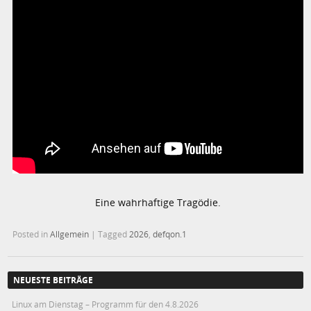
Eine wahrhaftige Tragödie.
Posted in
Allgemein
|
Tagged
2026
,
defqon.1
NEUESTE BEITRÄGE
Linux am Dienstag – Programm für den 4.8.2026