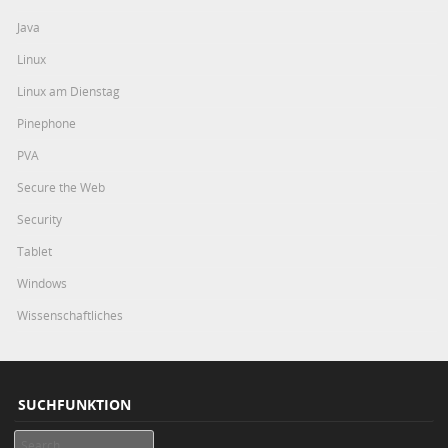
Java
Linux
Linux am Dienstag
Pinephone
PVA
Secure the Web
Security
Tablet
Windows
Wissenschaftliches
SUCHFUNKTION
Search