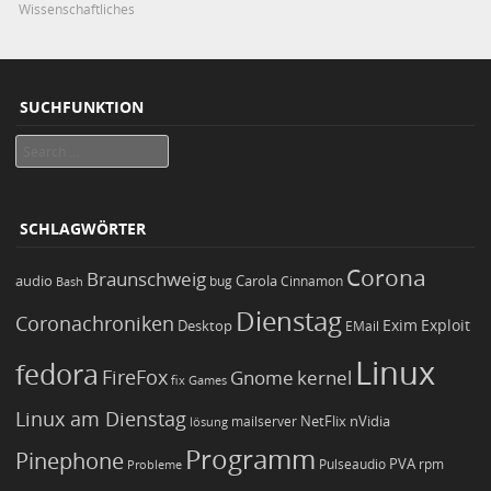
Wissenschaftliches
SUCHFUNKTION
Search
SCHLAGWÖRTER
Corona
Braunschweig
Carola
audio
bug
Bash
Cinnamon
Dienstag
Coronachroniken
Exim
Desktop
Exploit
EMail
Linux
fedora
FireFox
Gnome
kernel
Games
fix
Linux am Dienstag
NetFlix
nVidia
lösung
mailserver
Programm
Pinephone
PVA
Pulseaudio
rpm
Probleme