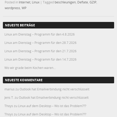
Posted in
Internet
,
Linux
|
Tagged
beschleunigen
,
Deflate
,
GZIP
,
wordpress
,
WP
NEUESTE BEITRÄGE
Linux am Dienstag – Programm für den 4.8.2026
Linux am Dienstag – Programm für den 28.7.2026
Linux am Dienstag – Programm für den 21.7.2026
Linux am Dienstag – Programm für den 14.7.2026
Wo wir grade beim Kochen waren…
NEUESTE KOMMENTARE
marius
zu
Outlook hat Emailverbindung nicht verschlüsselt
Jens T.
zu
Outlook hat Emailverbindung nicht verschlüsselt
Thoys
zu
Linux auf dem Desktop – Wo ist das Problem???
Thoys
zu
Linux auf dem Desktop – Wo ist das Problem???