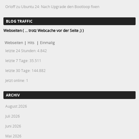
Orloff
zu
Ubuntu 24: Nach Upgrade den Bootloop fixen
BLOG TRAFFIC
Webseiten ( ... trotz Webcache vor der Seite ;) )
Webseiten
|
Hits
|
Einmalig
letzte 24 Stunden:
4.842
letzte 7 Tage:
35.511
letzte 30 Tage:
144.882
Jetzt online: 1
ARCHIV
August 2026
Juli 2026
Juni 2026
Mai 2026