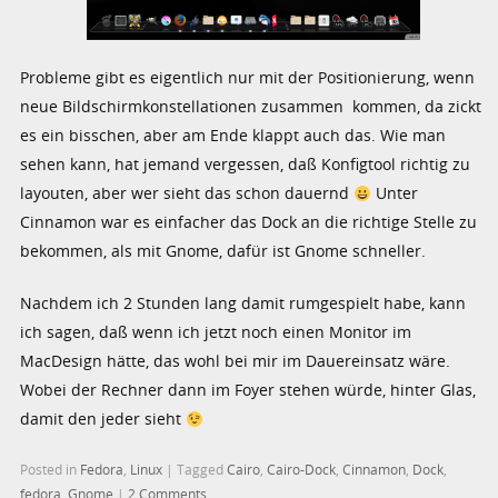
Probleme gibt es eigentlich nur mit der Positionierung, wenn
neue Bildschirmkonstellationen zusammen kommen, da zickt
es ein bisschen, aber am Ende klappt auch das. Wie man
sehen kann, hat jemand vergessen, daß Konfigtool richtig zu
layouten, aber wer sieht das schon dauernd
Unter
Cinnamon war es einfacher das Dock an die richtige Stelle zu
bekommen, als mit Gnome, dafür ist Gnome schneller.
Nachdem ich 2 Stunden lang damit rumgespielt habe, kann
ich sagen, daß wenn ich jetzt noch einen Monitor im
MacDesign hätte, das wohl bei mir im Dauereinsatz wäre.
Wobei der Rechner dann im Foyer stehen würde, hinter Glas,
damit den jeder sieht
Posted in
Fedora
,
Linux
|
Tagged
Cairo
,
Cairo-Dock
,
Cinnamon
,
Dock
,
fedora
,
Gnome
|
2 Comments