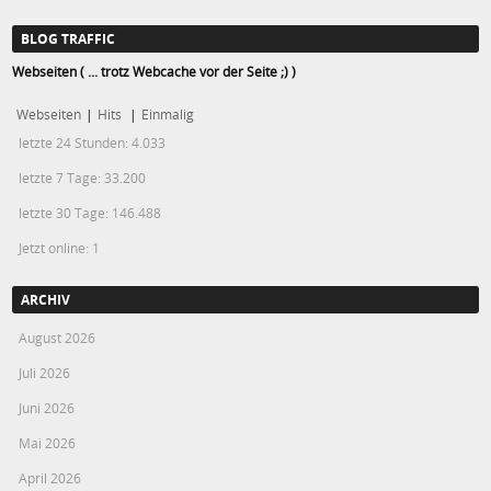
BLOG TRAFFIC
Webseiten ( ... trotz Webcache vor der Seite ;) )
Webseiten
|
Hits
|
Einmalig
letzte 24 Stunden:
4.033
letzte 7 Tage:
33.200
letzte 30 Tage:
146.488
Jetzt online: 1
ARCHIV
August 2026
Juli 2026
Juni 2026
Mai 2026
April 2026