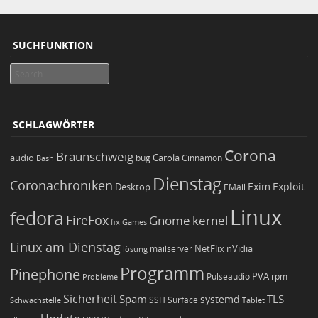
SUCHFUNKTION
Search
SCHLAGWÖRTER
Corona
Braunschweig
Carola
audio
bug
Bash
Cinnamon
Dienstag
Coronachroniken
Exim
Desktop
Exploit
EMail
Linux
fedora
FireFox
Gnome
kernel
Games
fix
Linux am Dienstag
NetFlix
nVidia
lösung
mailserver
Programm
Pinephone
PVA
Pulseaudio
rpm
Probleme
Sicherheit
TLS
Spam
systemd
Schwachstelle
SSH
Surface
Tablet