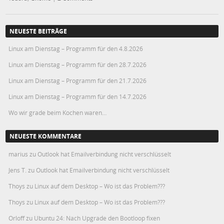
NEUESTE BEITRÄGE
Linux am Dienstag – Programm für den 4.8.2026
Linux am Dienstag – Programm für den 28.7.2026
Linux am Dienstag – Programm für den 21.7.2026
Linux am Dienstag – Programm für den 14.7.2026
Wo wir grade beim Kochen waren…
NEUESTE KOMMENTARE
marius
zu
Outlook hat Emailverbindung nicht verschlüsselt
Jens T.
zu
Outlook hat Emailverbindung nicht verschlüsselt
Thoys
zu
Linux auf dem Desktop – Wo ist das Problem???
Thoys
zu
Linux auf dem Desktop – Wo ist das Problem???
Orloff
zu
Ubuntu 24: Nach Upgrade den Bootloop fixen