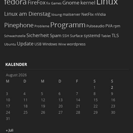
Linux
fedora
FireFox
Gnome
kernel
Games
fix
Linux am Dienstag
NetFlix
nVidia
lösung
mailserver
Programm
Pinephone
PVA
Pulseaudio
rpm
Probleme
Sicherheit
TLS
Spam
systemd
Schwachstelle
SSH
Surface
Tablet
Update
wordpress
Ubuntu
USB
Windows
Wine
KALENDER
August 2026
M
D
M
D
F
S
S
1
2
3
4
5
6
7
8
9
10
11
12
13
14
15
16
17
18
19
20
21
22
23
24
25
26
27
28
29
30
31
« Juli