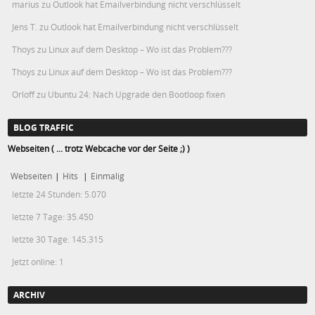
marius
zu
Outlook hat Emailverbindung nicht verschlüsselt
Jens T.
zu
Outlook hat Emailverbindung nicht verschlüsselt
Thoys
zu
Linux auf dem Desktop – Wo ist das Problem???
Thoys
zu
Linux auf dem Desktop – Wo ist das Problem???
Orloff
zu
Ubuntu 24: Nach Upgrade den Bootloop fixen
BLOG TRAFFIC
Webseiten ( ... trotz Webcache vor der Seite ;) )
Webseiten
|
Hits
|
Einmalig
letzte 24 Stunden:
5.070
letzte 7 Tage:
35.450
letzte 30 Tage:
145.315
Jetzt online: 1
ARCHIV