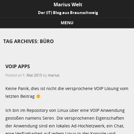
Marius Welt
Der (IT) Blog aus Braunschweig
MENU
Skip to content
TAG ARCHIVES:
BÜRO
VOIP APPS
Posted on
1. Mai 2015
by
marius
Keine Panik, dies ist nicht die versprochene VOIP Lösung vom
letzten Beitrag
Ich bin im Repository von Linux über eine VOIP Anwendung
gestoßen namens Seren. Die versprochenen Eigenschaften
der Anwendung sind ein lokales Ad-HocNetzwerk, ein Chat,
eine Verfügbarkeit auf jedem Linux in der Konsole und