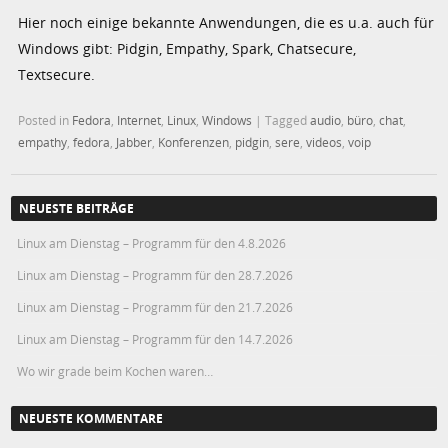
Hier noch einige bekannte Anwendungen, die es u.a. auch für
Windows gibt: Pidgin, Empathy, Spark, Chatsecure,
Textsecure.
Posted in
Fedora
,
Internet
,
Linux
,
Windows
|
Tagged
audio
,
büro
,
chat
,
empathy
,
fedora
,
Jabber
,
Konferenzen
,
pidgin
,
sere
,
videos
,
voip
NEUESTE BEITRÄGE
Linux am Dienstag – Programm für den 4.8.2026
Linux am Dienstag – Programm für den 28.7.2026
Linux am Dienstag – Programm für den 21.7.2026
Linux am Dienstag – Programm für den 14.7.2026
Wo wir grade beim Kochen waren…
NEUESTE KOMMENTARE