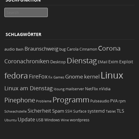
Search
SCHLAGWÖRTER
Corona
Braunschweig
Carola
audio
bug
Bash
Cinnamon
Dienstag
Coronachroniken
Exim
Desktop
Exploit
EMail
Linux
fedora
FireFox
Gnome
kernel
Games
fix
Linux am Dienstag
NetFlix
nVidia
lösung
mailserver
Programm
Pinephone
PVA
Pulseaudio
rpm
Probleme
Sicherheit
TLS
Spam
systemd
Schwachstelle
SSH
Surface
Tablet
Update
wordpress
Ubuntu
USB
Windows
Wine