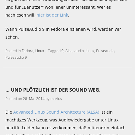
und für „Benutzer“ wohl eher uninteressant. Wer es
nachlesen will,
hier ist der Link
.
Wann PulseAudio 9 in Fedora einziehen wird, werden wir
sehen.
Posted in
Fedora
,
Linux
|
Tagged
9
,
Alsa
,
audio
,
Linux
,
Pulseaudio
,
Pulseaudio 9
… UND PLÖTZLICH IST DER SOUND WEG.
Posted on
28. Mai 2014
by
marius
Die
Advanced Linux Sound Architecture (ALSA)
ist ein
mächtiges Werkzeug, was Audiowiedergabe unter Linux
betrifft. Leider kann es vorkommen, daß mittendrin einfach