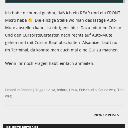
Ich habe nicht mal geahnt, daß ich ein REAR und ein FRONT
Micro habe
Die einzige Stelle wo man das lästige Auto-
Mute abstellen kann, ist übrigens hier. Dazu mit dem Cursor
und den Cursorsteuertasten nach rechts auf Auto-Mute
gehen und mit Cursor-Rauf abschalten. Alsamixer läuft nur
im Terminal, da könnte man auch mal eine GUI zu machen.
Wenn Ihr noch Fragen habt, einfach anmailen.
Posted in
Fedora
|
Tagged
Alsa
,
fedora
,
Linux
,
Pulseaudio
,
Sound weg
,
Ton
weg
NEWER POSTS
→
Post navigation
NEUESTE BEITRÄGE