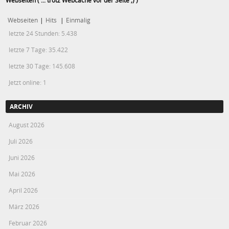
Webseiten ( ... trotz Webcache vor der Seite ;) )
Webseiten
|
Hits
|
Einmalig
letzte 24 Stunden:
5.438
letzte 7 Tage:
35.422
letzte 30 Tage:
145.608
Jetzt online: 1
ARCHIV
August 2026
Juli 2026
Juni 2026
Mai 2026
April 2026
März 2026
Februar 2026