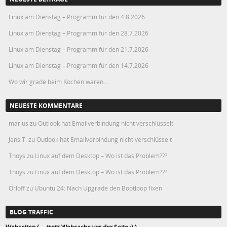
Linux am Dienstag – Programm für den 4.8.2026
Linux am Dienstag – Programm für den 28.7.2026
Linux am Dienstag – Programm für den 21.7.2026
Linux am Dienstag – Programm für den 14.7.2026
Wo wir grade beim Kochen waren…
NEUESTE KOMMENTARE
marius
zu
Outlook hat Emailverbindung nicht verschlüsselt
Jens T.
zu
Outlook hat Emailverbindung nicht verschlüsselt
Thoys
zu
Linux auf dem Desktop – Wo ist das Problem???
Thoys
zu
Linux auf dem Desktop – Wo ist das Problem???
Orloff
zu
Ubuntu 24: Nach Upgrade den Bootloop fixen
BLOG TRAFFIC