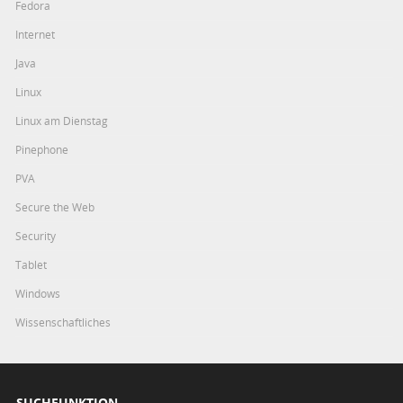
Fedora
Internet
Java
Linux
Linux am Dienstag
Pinephone
PVA
Secure the Web
Security
Tablet
Windows
Wissenschaftliches
SUCHFUNKTION