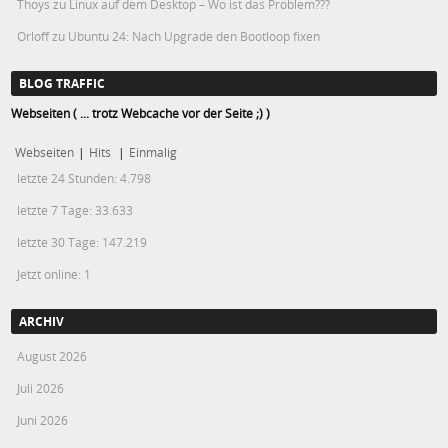
Thoys
zu
Linux auf dem Desktop – Wo ist das Problem???
Orloff
zu
Ubuntu 24: Nach Upgrade den Bootloop fixen
BLOG TRAFFIC
Webseiten ( ... trotz Webcache vor der Seite ;) )
Webseiten
|
Hits
|
Einmalig
letzte 24 Stunden:
4.798
letzte 7 Tage:
33.633
letzte 30 Tage:
147.219
Jetzt online: 1
ARCHIV
August 2026
Juli 2026
Juni 2026