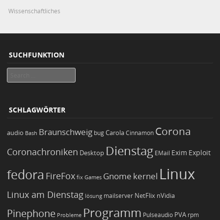
Wissenschaftliches
SUCHFUNKTION
Search
SCHLAGWÖRTER
Corona
Braunschweig
Carola
audio
bug
Bash
Cinnamon
Dienstag
Coronachroniken
Exim
Desktop
Exploit
EMail
Linux
fedora
FireFox
Gnome
kernel
Games
fix
Linux am Dienstag
NetFlix
nVidia
lösung
mailserver
Programm
Pinephone
PVA
Pulseaudio
rpm
Probleme