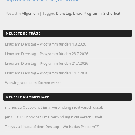
Posted in
Allgemein
|
Tagged
Dienstag
,
Linux
,
Programm
,
Sicherheit
NEUESTE BEITRÄGE
Linux am Dienstag – Programm für den 4.8.2026
Linux am Dienstag – Programm für den 28.7.2026
Linux am Dienstag – Programm für den 21.7.2026
Linux am Dienstag – Programm für den 14.7.2026
Wo wir grade beim Kochen waren…
NEUESTE KOMMENTARE
marius
zu
Outlook hat Emailverbindung nicht verschlüsselt
Jens T.
zu
Outlook hat Emailverbindung nicht verschlüsselt
Thoys
zu
Linux auf dem Desktop – Wo ist das Problem???