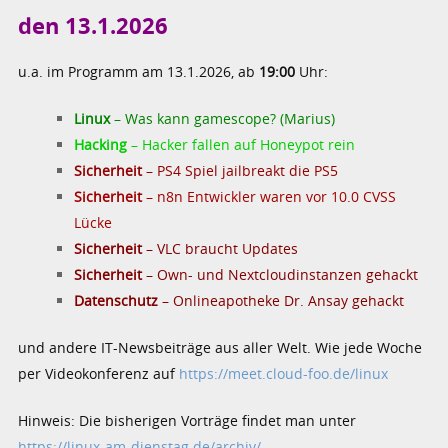
den 13.1.2026
u.a. im Programm am 13.1.2026, ab
19:00
Uhr:
Linux
– Was kann gamescope? (Marius)
Hacking
– Hacker fallen auf Honeypot rein
Sicherheit
– PS4 Spiel jailbreakt die PS5
Sicherheit
– n8n Entwickler waren vor 10.0 CVSS
Lücke
Sicherheit
– VLC braucht Updates
Sicherheit
– Own- und Nextcloudinstanzen gehackt
Datenschutz
– Onlineapotheke Dr. Ansay gehackt
und andere IT-Newsbeiträge aus aller Welt. Wie jede Woche
per Videokonferenz auf
https://meet.cloud-foo.de/linux
Hinweis: Die bisherigen Vorträge findet man unter
https://linux-am-dienstag.de/archiv/
.