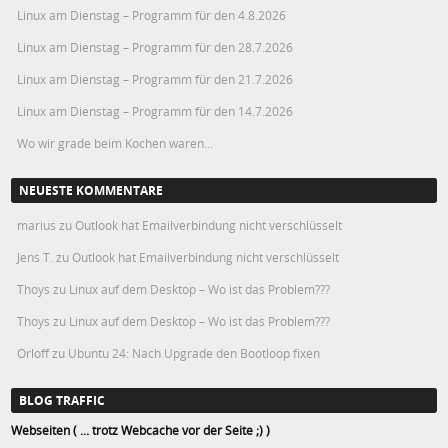
Linux am Dienstag – Programm für den 4.8.2026
Linux am Dienstag – Programm für den 28.7.2026
Linux am Dienstag – Programm für den 21.7.2026
Linux am Dienstag – Programm für den 14.7.2026
Wo wir grade beim Kochen waren…
NEUESTE KOMMENTARE
marius
zu
Outlook hat Emailverbindung nicht verschlüsselt
Jens T.
zu
Outlook hat Emailverbindung nicht verschlüsselt
Thoys
zu
Linux auf dem Desktop – Wo ist das Problem???
Thoys
zu
Linux auf dem Desktop – Wo ist das Problem???
Orloff
zu
Ubuntu 24: Nach Upgrade den Bootloop fixen
BLOG TRAFFIC
Webseiten ( ... trotz Webcache vor der Seite ;) )