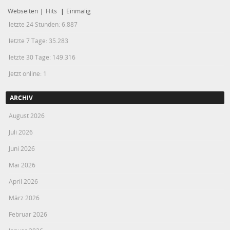
Webseiten
|
Hits
|
Einmalig
letzte 24 Stunden:
6.887
letzte 7 Tage:
35.283
letzte 30 Tage:
149.316
Jetzt online: 1
ARCHIV
August 2026
Juli 2026
Juni 2026
Mai 2026
April 2026
März 2026
Februar 2026