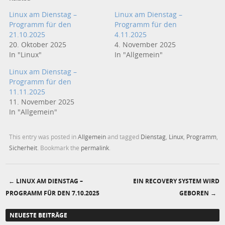
Linux am Dienstag –
Linux am Dienstag –
Programm für den
Programm für den
21.10.2025
4.11.2025
20. Oktober 2025
4. November 2025
In "Linux"
In "Allgemein"
Linux am Dienstag –
Programm für den
11.11.2025
11. November 2025
In "Allgemein"
This entry was posted in
Allgemein
and tagged
Dienstag
,
Linux
,
Programm
,
Sicherheit
. Bookmark the
permalink
.
←
LINUX AM DIENSTAG –
EIN RECOVERY SYSTEM WIRD
Post navigation
PROGRAMM FÜR DEN 7.10.2025
GEBOREN
→
NEUESTE BEITRÄGE