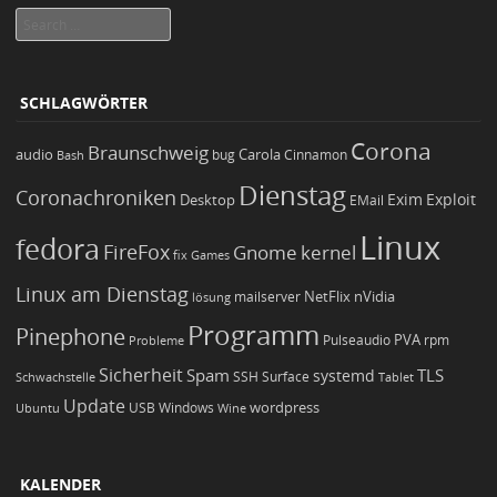
Search
SCHLAGWÖRTER
Corona
Braunschweig
Carola
audio
bug
Bash
Cinnamon
Dienstag
Coronachroniken
Exim
Desktop
Exploit
EMail
Linux
fedora
FireFox
Gnome
kernel
Games
fix
Linux am Dienstag
NetFlix
nVidia
lösung
mailserver
Programm
Pinephone
PVA
Pulseaudio
rpm
Probleme
Sicherheit
TLS
Spam
systemd
Schwachstelle
SSH
Surface
Tablet
Update
wordpress
Ubuntu
USB
Windows
Wine
KALENDER