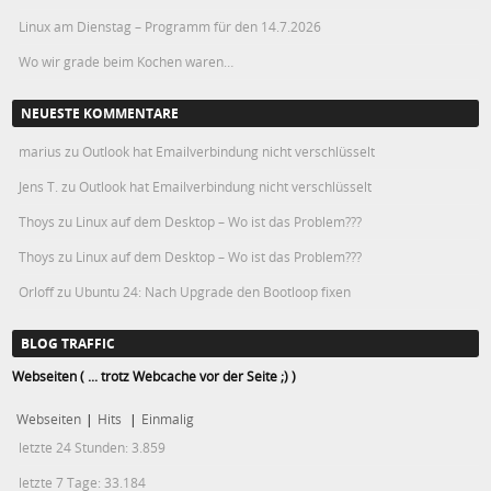
Linux am Dienstag – Programm für den 14.7.2026
Wo wir grade beim Kochen waren…
NEUESTE KOMMENTARE
marius
zu
Outlook hat Emailverbindung nicht verschlüsselt
Jens T.
zu
Outlook hat Emailverbindung nicht verschlüsselt
Thoys
zu
Linux auf dem Desktop – Wo ist das Problem???
Thoys
zu
Linux auf dem Desktop – Wo ist das Problem???
Orloff
zu
Ubuntu 24: Nach Upgrade den Bootloop fixen
BLOG TRAFFIC
Webseiten ( ... trotz Webcache vor der Seite ;) )
Webseiten
|
Hits
|
Einmalig
letzte 24 Stunden:
3.859
letzte 7 Tage:
33.184