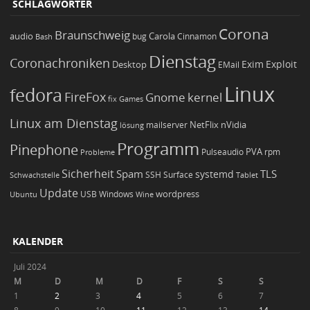
SCHLAGWÖRTER
Corona
Braunschweig
Carola
audio
bug
Bash
Cinnamon
Dienstag
Coronachroniken
Exim
Desktop
Exploit
EMail
Linux
fedora
FireFox
Gnome
kernel
Games
fix
Linux am Dienstag
NetFlix
nVidia
lösung
mailserver
Programm
Pinephone
PVA
Pulseaudio
rpm
Probleme
Sicherheit
TLS
Spam
systemd
Schwachstelle
SSH
Surface
Tablet
Update
wordpress
Ubuntu
USB
Windows
Wine
KALENDER
Juli 2024
M
D
M
D
F
S
S
1
2
3
4
5
6
7
8
9
10
11
12
13
14