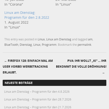
In "Corona"
In "Linux"
Linux am Dienstag:
Programm für den 2.8.2022
1. August 2022
In "Linux"
This entry was posted in
Linux
,
Linux am Dienstag
and tagged
am
,
BlueTooth
,
Dienstag
,
Linux
,
Programm
. Bookmark the
permalink
.
←
FIREFOX 128: EINFACH MAL AM
PVA: IHR WOLLT „KI“ … IHR
Post navigation
USER VORBEI WERBETRACKING
BEKOMMT DIE VOLLE DRÖHNUNG!
ERLAUBT.
→
NEUESTE BEITRÄGE
Linux am Dienstag – Programm für den 4.8.2026
Linux am Dienstag – Programm für den 28.7.2026
Linux am Dienstag – Programm für den 21.7.2026