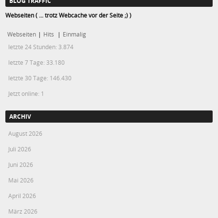
BLOG TRAFFIC
Webseiten ( ... trotz Webcache vor der Seite ;) )
Webseiten
|
Hits
|
Einmalig
letzte 24 Stunden:
3.874
letzte 7 Tage:
33.180
letzte 30 Tage:
146.430
Jetzt online: 1
ARCHIV
August 2026
Juli 2026
Juni 2026
Mai 2026
April 2026
März 2026