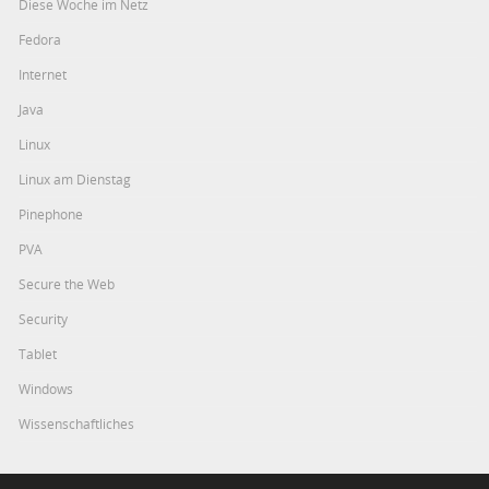
Diese Woche im Netz
Fedora
Internet
Java
Linux
Linux am Dienstag
Pinephone
PVA
Secure the Web
Security
Tablet
Windows
Wissenschaftliches