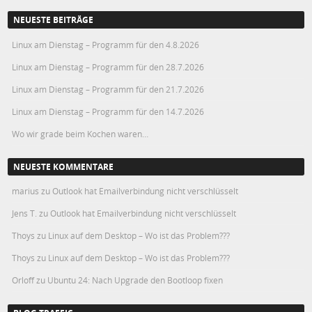
NEUESTE BEITRÄGE
Linux am Dienstag – Programm für den 4.8.2026
Linux am Dienstag – Programm für den 28.7.2026
Linux am Dienstag – Programm für den 21.7.2026
Linux am Dienstag – Programm für den 14.7.2026
Wo wir grade beim Kochen waren…
NEUESTE KOMMENTARE
marius
zu
Outlook hat Emailverbindung nicht verschlüsselt
Jens T.
zu
Outlook hat Emailverbindung nicht verschlüsselt
Thoys
zu
Linux auf dem Desktop – Wo ist das Problem???
Thoys
zu
Linux auf dem Desktop – Wo ist das Problem???
Orloff
zu
Ubuntu 24: Nach Upgrade den Bootloop fixen