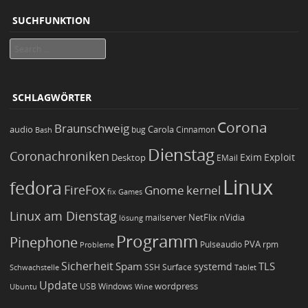
SUCHFUNKTION
Search
SCHLAGWÖRTER
Corona
Braunschweig
Carola
audio
bug
Bash
Cinnamon
Dienstag
Coronachroniken
Exim
Desktop
Exploit
EMail
Linux
fedora
FireFox
Gnome
kernel
Games
fix
Linux am Dienstag
NetFlix
nVidia
lösung
mailserver
Programm
Pinephone
PVA
Pulseaudio
rpm
Probleme
Sicherheit
TLS
Spam
systemd
Schwachstelle
SSH
Surface
Tablet
Update
wordpress
Ubuntu
USB
Windows
Wine