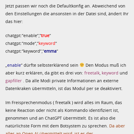
Jetzt passen wir noch die Defaultkonfig an. Abweichend von
den Einstellungen die ansonsten in der Datei sind, ändert Ihr
das hier:
chatgpt:“enable“,“
true
“
chatgpt:“mode“,“
keyword
“
chatgpt:“keyword“,“
emma
“
„
enable
“ dürfte selbsterklärend sein
Den Modus muß ich
aber kurz erklären, da gibt es drei von:
freetalk
,
keyword
und
gapfiller
. Da alle Modi private Informationen an externe
Datenkraken übermitteln, ist das Modul per se deaktiviert.
Im Freisprechenmodus ( freetalk ) wird alles im Raum, das
keine Reaction oder nicht als Kommando identifiziert ist,
genommen und an ChatGPT übermittelt. Es ist also die
natürlichste Form mit dem Botsystem zu sprechen.
Da aber
alles an Open.AI übermittelt wird, ist es der