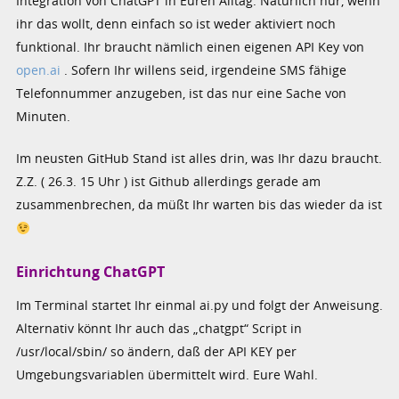
Integration von ChatGPT in Euren Alltag. Natürlich nur, wenn
ihr das wollt, denn einfach so ist weder aktiviert noch
funktional. Ihr braucht nämlich einen eigenen API Key von
open.ai
. Sofern Ihr willens seid, irgendeine SMS fähige
Telefonnummer anzugeben, ist das nur eine Sache von
Minuten.
Im neusten GitHub Stand ist alles drin, was Ihr dazu braucht.
Z.Z. ( 26.3. 15 Uhr ) ist Github allerdings gerade am
zusammenbrechen, da müßt Ihr warten bis das wieder da ist
Einrichtung ChatGPT
Im Terminal startet Ihr einmal ai.py und folgt der Anweisung.
Alternativ könnt Ihr auch das „chatgpt“ Script in
/usr/local/sbin/ so ändern, daß der API KEY per
Umgebungsvariablen übermittelt wird. Eure Wahl.