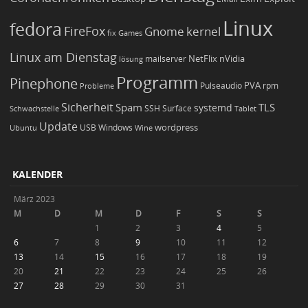
Linux
fedora
FireFox
Gnome
kernel
Games
fix
Linux am Dienstag
NetFlix
nVidia
lösung
mailserver
Programm
Pinephone
PVA
Pulseaudio
rpm
Probleme
Sicherheit
TLS
Spam
systemd
Schwachstelle
SSH
Surface
Tablet
Update
wordpress
Ubuntu
USB
Windows
Wine
KALENDER
März 2023
M
D
M
D
F
S
S
1
2
3
4
5
6
7
8
9
10
11
12
13
14
15
16
17
18
19
20
21
22
23
24
25
26
27
28
29
30
31