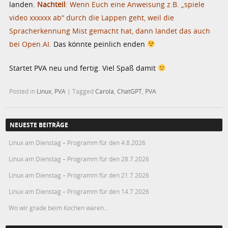
landen.
Nachteil
: Wenn Euch eine Anweisung z.B. „spiele
video xxxxxx ab“ durch die Lappen geht, weil die
Spracherkennung Mist gemacht hat, dann landet das auch
bei Open.AI.
Das könnte peinlich enden
Startet PVA neu und fertig. Viel Spaß damit
Posted in
Linux
,
PVA
|
Tagged
Carola
,
ChatGPT
,
PVA
NEUESTE BEITRÄGE
Linux am Dienstag – Programm für den 4.8.2026
Linux am Dienstag – Programm für den 28.7.2026
Linux am Dienstag – Programm für den 21.7.2026
Linux am Dienstag – Programm für den 14.7.2026
Wo wir grade beim Kochen waren…