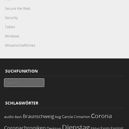
Secure the Web
Security
Tablet
Windows
Wissenschaftliches
SUCHFUNKTION
Search
SCHLAGWÖRTER
Corona
Braunschweig
Carola
audio
bug
Bash
Cinnamon
Dienstag
Coronachroniken
Exim
Desktop
Exploit
EMail