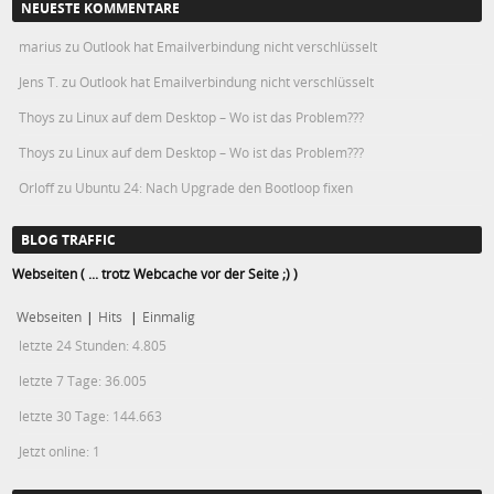
NEUESTE KOMMENTARE
marius
zu
Outlook hat Emailverbindung nicht verschlüsselt
Jens T.
zu
Outlook hat Emailverbindung nicht verschlüsselt
Thoys
zu
Linux auf dem Desktop – Wo ist das Problem???
Thoys
zu
Linux auf dem Desktop – Wo ist das Problem???
Orloff
zu
Ubuntu 24: Nach Upgrade den Bootloop fixen
BLOG TRAFFIC
Webseiten ( ... trotz Webcache vor der Seite ;) )
Webseiten
|
Hits
|
Einmalig
letzte 24 Stunden:
4.805
letzte 7 Tage:
36.005
letzte 30 Tage:
144.663
Jetzt online: 1