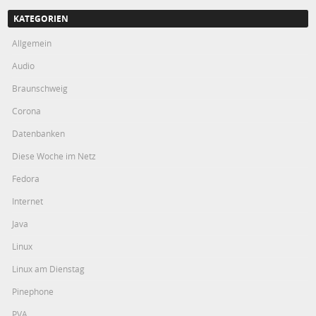
KATEGORIEN
Allgemein
Audio
Braunschweig
Corona
Datenbanken
Diese Woche im Netz
Fedora
Internet
Java
Linux
Linux am Dienstag
Pinephone
PVA