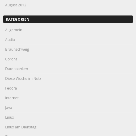
August 2012
KATEGORIEN
Allgemein
Audio
Braunschweig
Corona
Datenbanken
Diese Woche im Netz
Fedora
Internet
Java
Linux
Linux am Dienstag