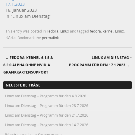
17.1.2023
16. Januar 2023
In "Linux am Dienstag"
This entry was posted in
Fedora
,
Linux
and tagged
fedora
,
kernel
,
Linux
,
nVidia
. Bookmark the
permalink
.
←
FEDORA: KERNEL 6.1.5 &
LINUX AM DIENSTAG –
Post navigation
6.2.0.ALPHA OHNE NVIDIA
PROGRAMM FÜR DEN 17.1.2023
→
GRAFIKKARTENSUPPORT
NEUESTE BEITRÄGE
Linux am Dienstag – Programm für den 4.8.2026
Linux am Dienstag – Programm für den 28.7.2026
Linux am Dienstag – Programm für den 21.7.2026
Linux am Dienstag – Programm für den 14.7.2026
Wo wir grade beim Kochen waren…