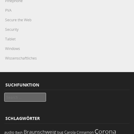
Pinephone
PVA
Secure the Web
Security
Tablet
Windows
Wissenschaftliches
SUCHFUNKTION
Search
SCHLAGWÖRTER
Corona
Braunschweig
Carola
audio
bug
Bash
Cinnamon