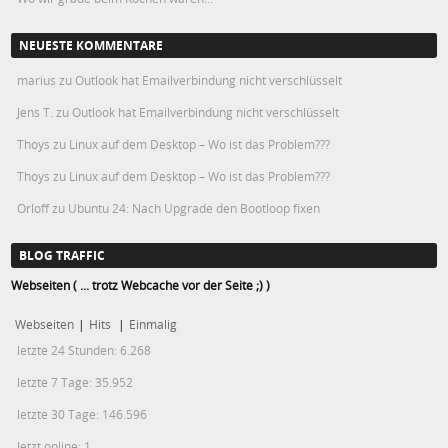
NEUESTE KOMMENTARE
marius
zu
Outlook hat Emailverbindung nicht verschlüsselt
Jens T.
zu
Outlook hat Emailverbindung nicht verschlüsselt
Thoys
zu
Linux auf dem Desktop – Wo ist das Problem???
Thoys
zu
Linux auf dem Desktop – Wo ist das Problem???
Orloff
zu
Ubuntu 24: Nach Upgrade den Bootloop fixen
BLOG TRAFFIC
Webseiten ( ... trotz Webcache vor der Seite ;) )
Webseiten
|
Hits
|
Einmalig
letzte 24 Stunden:
6.268
letzte 7 Tage:
35.952
letzte 30 Tage:
146.596
Jetzt online: 1