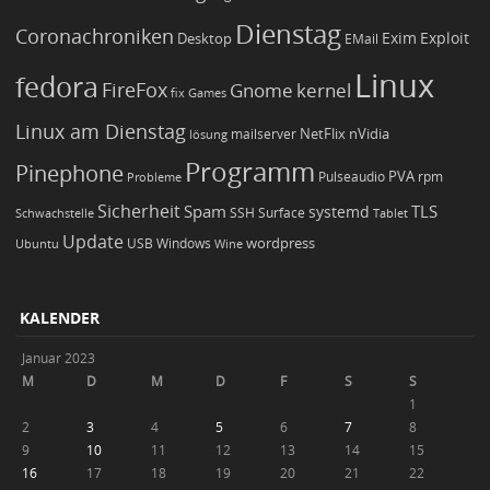
Dienstag
Coronachroniken
Exim
Desktop
Exploit
EMail
Linux
fedora
FireFox
Gnome
kernel
Games
fix
Linux am Dienstag
NetFlix
nVidia
lösung
mailserver
Programm
Pinephone
PVA
Pulseaudio
rpm
Probleme
Sicherheit
TLS
Spam
systemd
Schwachstelle
SSH
Surface
Tablet
Update
wordpress
Ubuntu
USB
Windows
Wine
KALENDER
Januar 2023
M
D
M
D
F
S
S
1
2
3
4
5
6
7
8
9
10
11
12
13
14
15
16
17
18
19
20
21
22