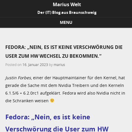
Marius Welt
Der (IT) Blog aus Braunschweig
MENU
Skip to content
FEDORA: „NEIN, ES IST KEINE VERSCHWÖRUNG DIE
USER ZUM HW WECHSEL ZU BEKOMMEN.“
Posted on
16. Januar 2023
by
marius
Justin Forbes
, einer der Hauptmaintainer für den Kernel, hat
gerade die Sache mit dem Nvidia Treibern und den Kerneln
6.1.5/6 + 6.2.0rc1 aufgeklärt. Fedora wird also Nvidia nicht in
die Schranken weisen
Fedora: „Nein, es ist keine
Verschwörung die User zum HW