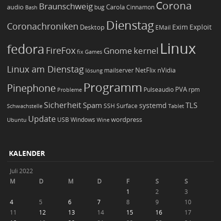
Corona
Braunschweig
Carola
audio
bug
Bash
Cinnamon
Dienstag
Coronachroniken
Exim
Desktop
Exploit
EMail
Linux
fedora
FireFox
Gnome
kernel
Games
fix
Linux am Dienstag
NetFlix
nVidia
lösung
mailserver
Programm
Pinephone
PVA
Pulseaudio
rpm
Probleme
Sicherheit
TLS
Spam
systemd
Schwachstelle
SSH
Surface
Tablet
Update
wordpress
Ubuntu
USB
Windows
Wine
KALENDER
Juli 2022
M
D
M
D
F
S
S
1
2
3
4
5
6
7
8
9
10
11
12
13
14
15
16
17