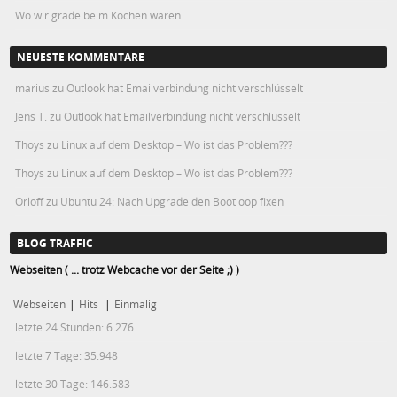
Wo wir grade beim Kochen waren…
NEUESTE KOMMENTARE
marius
zu
Outlook hat Emailverbindung nicht verschlüsselt
Jens T.
zu
Outlook hat Emailverbindung nicht verschlüsselt
Thoys
zu
Linux auf dem Desktop – Wo ist das Problem???
Thoys
zu
Linux auf dem Desktop – Wo ist das Problem???
Orloff
zu
Ubuntu 24: Nach Upgrade den Bootloop fixen
BLOG TRAFFIC
Webseiten ( ... trotz Webcache vor der Seite ;) )
Webseiten
|
Hits
|
Einmalig
letzte 24 Stunden:
6.276
letzte 7 Tage:
35.948
letzte 30 Tage:
146.583