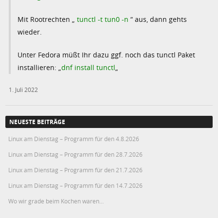
Mit Rootrechten „
tunctl -t tun0 -n
“ aus, dann gehts
wieder.
Unter Fedora müßt Ihr dazu ggf. noch das tunctl Paket
installieren: „
dnf install tunctl
„
1. Juli 2022
NEUESTE BEITRÄGE
Linux am Dienstag – Programm für den 4.8.2026
Linux am Dienstag – Programm für den 28.7.2026
Linux am Dienstag – Programm für den 21.7.2026
Linux am Dienstag – Programm für den 14.7.2026
Wo wir grade beim Kochen waren…