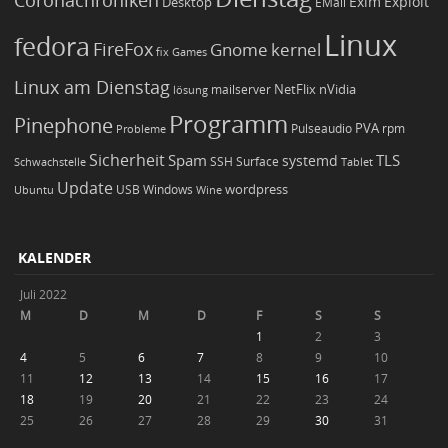
Coronachroniken
Exim
Desktop
Exploit
EMail
Linux
fedora
FireFox
Gnome
kernel
Games
fix
Linux am Dienstag
NetFlix
nVidia
lösung
mailserver
Programm
Pinephone
PVA
Pulseaudio
rpm
Probleme
Sicherheit
TLS
Spam
systemd
Schwachstelle
SSH
Surface
Tablet
Update
wordpress
Ubuntu
USB
Windows
Wine
KALENDER
Juli 2022
M
D
M
D
F
S
S
1
2
3
4
5
6
7
8
9
10
11
12
13
14
15
16
17
18
19
20
21
22
23
24
25
26
27
28
29
30
31