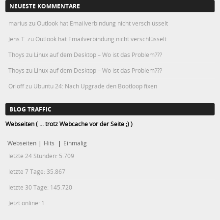
NEUESTE KOMMENTARE
marius
zu
Outlook hat Emailverbindung nicht verschlüsselt
Jens T.
zu
Outlook hat Emailverbindung nicht verschlüsselt
Thoys
zu
Linux auf dem Desktop – Wo ist das Problem???
Thoys
zu
Linux auf dem Desktop – Wo ist das Problem???
Orloff
zu
Ubuntu 24: Nach Upgrade den Bootloop fixen
BLOG TRAFFIC
Webseiten ( ... trotz Webcache vor der Seite ;) )
Webseiten
|
Hits
|
Einmalig
letzte 24 Stunden:
5.709
letzte 7 Tage:
35.867
letzte 30 Tage:
145.720
Jetzt online: 1