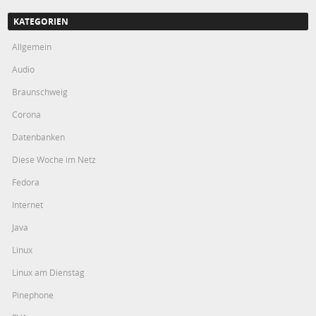
KATEGORIEN
Allgemein
Audio
Braunschweig
Corona
Datenbanken
Diese Woche im Netz
Fedora
Internet
Java
Linux
Linux am Dienstag
Pinephone