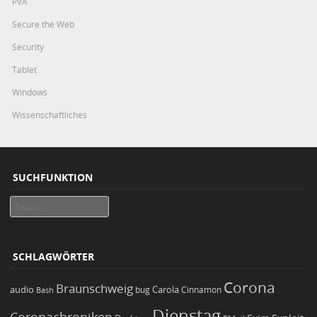
PVA
Secure the Web
Security
Tablet
Windows
Wissenschaftliches
SUCHFUNKTION
Search
SCHLAGWÖRTER
Corona
Braunschweig
Carola
audio
bug
Bash
Cinnamon
Dienstag