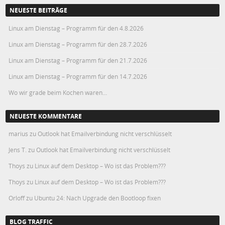
NEUESTE BEITRÄGE
Linux am Dienstag – Programm für den 4.8.2026
Linux am Dienstag – Programm für den 28.7.2026
Linux am Dienstag – Programm für den 21.7.2026
Linux am Dienstag – Programm für den 14.7.2026
Wo wir grade beim Kochen waren…
NEUESTE KOMMENTARE
marius
zu
Outlook hat Emailverbindung nicht verschlüsselt
Jens T.
zu
Outlook hat Emailverbindung nicht verschlüsselt
Thoys
zu
Linux auf dem Desktop – Wo ist das Problem???
Thoys
zu
Linux auf dem Desktop – Wo ist das Problem???
Orloff
zu
Ubuntu 24: Nach Upgrade den Bootloop fixen
BLOG TRAFFIC