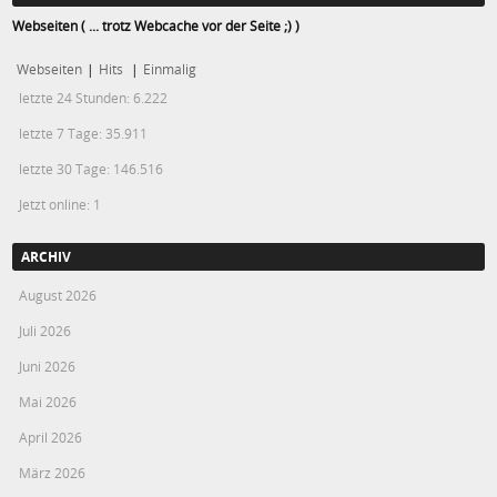
Webseiten ( ... trotz Webcache vor der Seite ;) )
Webseiten
|
Hits
|
Einmalig
letzte 24 Stunden:
6.222
letzte 7 Tage:
35.911
letzte 30 Tage:
146.516
Jetzt online: 1
ARCHIV
August 2026
Juli 2026
Juni 2026
Mai 2026
April 2026
März 2026