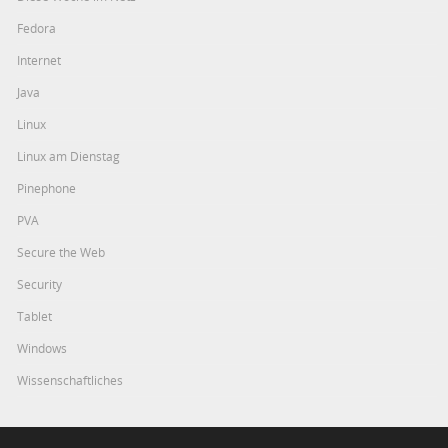
Fedora
Internet
Java
Linux
Linux am Dienstag
Pinephone
PVA
Secure the Web
Security
Tablet
Windows
Wissenschaftliches