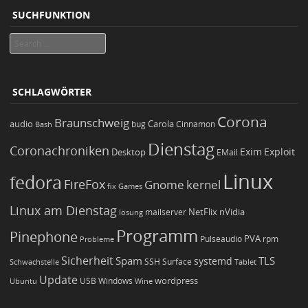
SUCHFUNKTION
Search
SCHLAGWÖRTER
Corona
Braunschweig
Carola
audio
bug
Bash
Cinnamon
Dienstag
Coronachroniken
Exim
Desktop
Exploit
EMail
Linux
fedora
FireFox
Gnome
kernel
Games
fix
Linux am Dienstag
NetFlix
nVidia
lösung
mailserver
Programm
Pinephone
PVA
Pulseaudio
rpm
Probleme
Sicherheit
TLS
Spam
systemd
Schwachstelle
SSH
Surface
Tablet
Update
wordpress
Ubuntu
USB
Windows
Wine