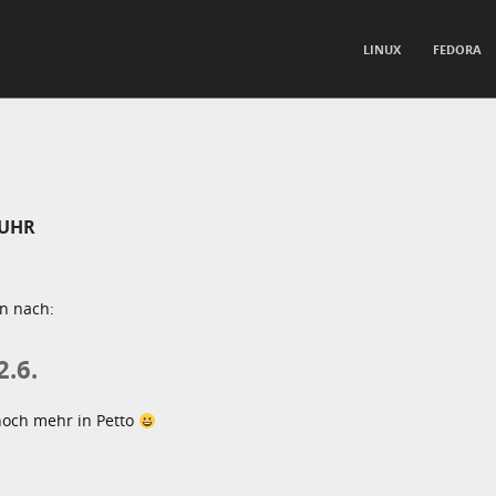
TO CONTENT
LINUX
FEDORA
nu
 UHR
en nach:
.6.
noch mehr in Petto