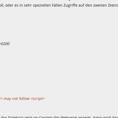
l, oder es in sehr speziellen Fällen Zugriffe auf den zweiten Dienst
 +0200
t> may not follow <script>
das Ergebnis jetzt im Context der Webseite anzeigt, dann wird das