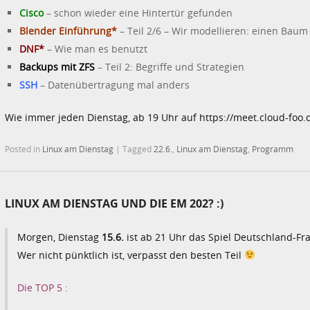
Cisco
– schon wieder eine Hintertür gefunden
Blender Einführung*
– Teil 2/6 – Wir modellieren: einen Baum
DNF*
– Wie man es benutzt
Backups mit ZFS
– Teil 2: Begriffe und Strategien
SSH
– Datenübertragung mal anders
Wie immer jeden Dienstag, ab 19 Uhr auf https://meet.cloud-foo.d
Posted in
Linux am Dienstag
|
Tagged
22.6.
,
Linux am Dienstag
,
Programm
LINUX AM DIENSTAG UND DIE EM 202? :)
Morgen, Dienstag
15.6.
ist ab 21 Uhr das Spiel Deutschland-
Wer nicht pünktlich ist, verpasst den besten Teil
Die TOP 5 :