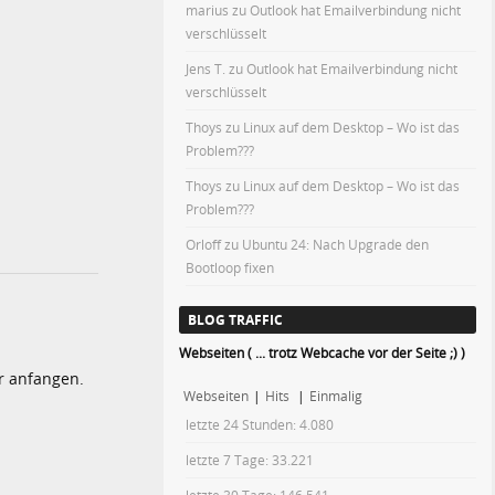
marius
zu
Outlook hat Emailverbindung nicht
verschlüsselt
Jens T.
zu
Outlook hat Emailverbindung nicht
verschlüsselt
Thoys
zu
Linux auf dem Desktop – Wo ist das
Problem???
Thoys
zu
Linux auf dem Desktop – Wo ist das
Problem???
Orloff
zu
Ubuntu 24: Nach Upgrade den
Bootloop fixen
BLOG TRAFFIC
Webseiten ( ... trotz Webcache vor der Seite ;) )
 anfangen.
Webseiten
|
Hits
|
Einmalig
letzte 24 Stunden:
4.080
letzte 7 Tage:
33.221