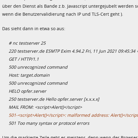
über den Dienst als Bande z.b. Javascript untergejubelt werden sol
wenn die Benutzervalidierung nach IP und TLS-Cert geht ).
Das sieht dann in etwa so aus:
# nc testserver 25
220 testserver.de ESMTP Exim 4.94.2 Fri, 11 Jun 2021 09:45:34
GET / HTTP/1.1
500 unrecognized command
Host: target.domain
500 unrecognized command
HELO opfer.server
250 testserver.de Hello opfer.server [x.x.x.x]
MAIL FROM: <script>Alert()</script>
501-<script>Alert()</script>: malformed address: Alert()</scrip
501 Too many syntax or protocol errors
Um die markierte Zeile geht es meistens, denn wenn der Browser 