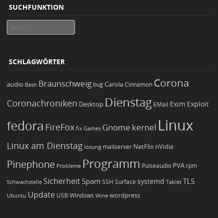
SUCHFUNKTION
Search
SCHLAGWÖRTER
Corona
Braunschweig
Carola
audio
bug
Bash
Cinnamon
Dienstag
Coronachroniken
Exim
Desktop
Exploit
EMail
Linux
fedora
FireFox
Gnome
kernel
Games
fix
Linux am Dienstag
NetFlix
nVidia
lösung
mailserver
Programm
Pinephone
PVA
Pulseaudio
rpm
Probleme
Sicherheit
TLS
Spam
systemd
Schwachstelle
SSH
Surface
Tablet
Update
wordpress
Ubuntu
USB
Windows
Wine