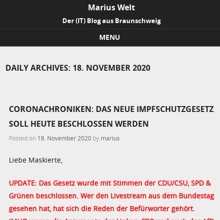
Marius Welt
Der (IT) Blog aus Braunschweig
MENU
Skip to content
DAILY ARCHIVES:
18. NOVEMBER 2020
CORONACHRONIKEN: DAS NEUE IMPFSCHUTZGESETZ
SOLL HEUTE BESCHLOSSEN WERDEN
Posted on
18. November 2020
by
marius
Liebe Maskierte,
UPDATE: Das Gesetz wurde mit Stimmen der CDU/CSU, SPD &
Grünen beschlossen. Wer den Livestream aus dem Bundestag
gesehen hat, hat sich die Reden der Befürworter gehört.