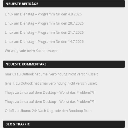
NEUESTE BEITRÄGE
Linux am Dienstag – Programm für den 4.8.2026
Linux am Dienstag – Programm für den 28.7.2026
Linux am Dienstag – Programm für den 21.7.2026
Linux am Dienstag – Programm für den 14.7.2026
Wo wir grade beim Kochen waren…
NEUESTE KOMMENTARE
marius
zu
Outlook hat Emailverbindung nicht verschlüsselt
Jens T.
zu
Outlook hat Emailverbindung nicht verschlüsselt
Thoys
zu
Linux auf dem Desktop – Wo ist das Problem???
Thoys
zu
Linux auf dem Desktop – Wo ist das Problem???
Orloff
zu
Ubuntu 24: Nach Upgrade den Bootloop fixen
BLOG TRAFFIC