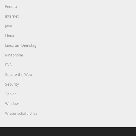
Fedora
Internet
Java
Linux
Linux am Dienstag
Pinephone
PVA
Secure the Web
Security
Tablet
Windows
Wissenschaftliches