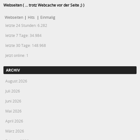
Webseiten ( ... trotz Webcache vor der Seite ;) )
Webseiten
|
Hits
|
Einmalig
letzte 24 Stunden:
6.282
letzte 7 Tage:
34.984
letzte 30 Tage:
148.968
Jetzt online: 1
ARCHIV
August 2026
Juli 2026
Juni 2026
Mai 2026
April 2026
März 2026