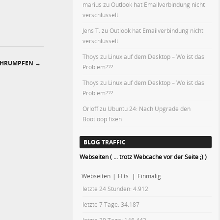
marius
zu
Outlook hat Emailverbindung nicht
verschlüsselt
Jens T.
zu
Outlook hat Emailverbindung nicht
verschlüsselt
Thoys
zu
Linux auf dem Desktop – Wo ist das
SCHRUMPFEN
→
Problem???
Thoys
zu
Linux auf dem Desktop – Wo ist das
Problem???
Orloff
zu
Ubuntu 24: Nach Upgrade den
Bootloop fixen
BLOG TRAFFIC
Webseiten ( ... trotz Webcache vor der Seite ;) )
Webseiten
|
Hits
|
Einmalig
letzte 24 Stunden:
4.912
letzte 7 Tage:
34.187