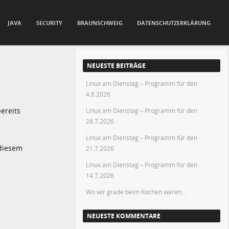
JAVA
SECURITY
BRAUNSCHWEIG
DATENSCHUTZERKLÄRUNG
NEUESTE BEITRÄGE
Linux am Dienstag – Programm für den
4.8.2026
bereits
Linux am Dienstag – Programm für den
28.7.2026
Linux am Dienstag – Programm für den
 diesem
21.7.2026
Linux am Dienstag – Programm für den
14.7.2026
Wo wir grade beim Kochen waren…
NEUESTE KOMMENTARE