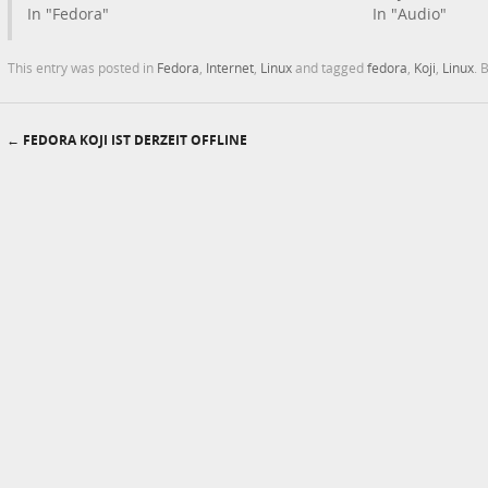
In "Fedora"
In "Audio"
This entry was posted in
Fedora
,
Internet
,
Linux
and tagged
fedora
,
Koji
,
Linux
. 
←
FEDORA KOJI IST DERZEIT OFFLINE
Post navigation