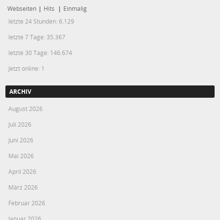
Webseiten
|
Hits
|
Einmalig
letzte 24 Stunden:
6.129
letzte 7 Tage:
35.367
letzte 30 Tage:
146.674
Jetzt online: 1
ARCHIV
August 2026
Juli 2026
Juni 2026
Mai 2026
April 2026
März 2026
Februar 2026
Januar 2026