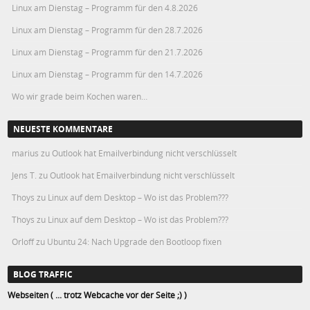
Linux am Dienstag – Programm für den 4.8.2026
Linux am Dienstag – Programm für den 28.7.2026
Linux am Dienstag – Programm für den 21.7.2026
Linux am Dienstag – Programm für den 14.7.2026
Wo wir grade beim Kochen waren…
NEUESTE KOMMENTARE
marius
zu
Outlook hat Emailverbindung nicht verschlüsselt
Jens T.
zu
Outlook hat Emailverbindung nicht verschlüsselt
Thoys
zu
Linux auf dem Desktop – Wo ist das Problem???
Thoys
zu
Linux auf dem Desktop – Wo ist das Problem???
Orloff
zu
Ubuntu 24: Nach Upgrade den Bootloop fixen
BLOG TRAFFIC
Webseiten ( ... trotz Webcache vor der Seite ;) )