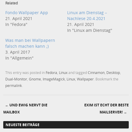
Related
Fondo Wallpaper App
Linux am Dienstag –
21. April 2021
Nachlese 20.4.2021
In "Fedora"
21. April 2021
In "Linux am Dienstag"
Was man bei Wallpapern
falsch machen kann ;)
3. April 2017
In "Allgemein"
This entry was posted in
Fedora
,
Linux
and tagged
Cinnamon
,
Desktop
,
Dual-Monitor
,
Gnome
,
ImageMagick
,
Linux
,
Wallpaper
. Bookmark the
permalink
.
←
UND EWIG NERVT DIE
EXIM IST ECHT DER BESTE
Post navigation
MAILBOX
MAILSERVER!
→
NEUESTE BEITRÄGE