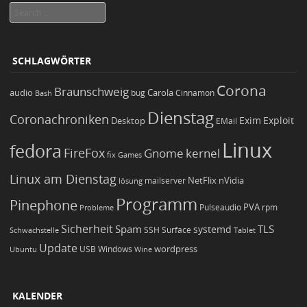
Search
SCHLAGWÖRTER
Corona
Braunschweig
Carola
audio
bug
Bash
Cinnamon
Dienstag
Coronachroniken
Exim
Desktop
Exploit
EMail
Linux
fedora
FireFox
Gnome
kernel
Games
fix
Linux am Dienstag
NetFlix
nVidia
lösung
mailserver
Programm
Pinephone
PVA
Pulseaudio
rpm
Probleme
Sicherheit
TLS
Spam
systemd
Schwachstelle
SSH
Surface
Tablet
Update
wordpress
Ubuntu
USB
Windows
Wine
KALENDER