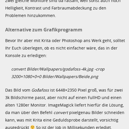
Zwei gleiche Monitore sind da ratsam, weil sonst auch noch
Helligkeit, Kontrast und Farbraumabdeckung zu den
Problemen hinzukommen.
Alternative zum Grafikprogramm
Bevor Ihr aber mit Krita oder Photoshop ans Werk geht, solltet
Ihr Euch überlegen, ob es nicht einfacher wäre, das in der
Konsole zu erledigen:
convert Bilder/Wallpapers/godafoss-4k.jpg -crop
3200×1080+0+0 Bilder/Wallpapers/Beide.png
Das Bild vom
Goðafoss
ist 6448×2350 Pixel groß, was für zwei
3k Bildschirme passt, aber nicht auf einen FullHD und einen
alten 1280er Monitor. ImageMagick liefert hierfür die Lösung,
da man über den Befehl
convert
pixelgenau Bilder schneiden
kann, was mit Krita eine Geduldsprobe darstellt, vorsichtig
ausgedrückt
So ist der Job in Millisekunden erledigt.