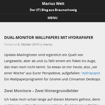
Marius Welt
Der (IT) Blog aus Braunschweig
MENU
Skip to content
DUAL-MONITOR WALLPAPERS MIT HYDRAPAPER
Posted on
6. Oktober 2019
by
marius
Update-Mailinglisten sind eigentlich ein Quell von
Langeweile, aber ab und zu fällt einem ein Paket ins Auge,
das man noch nicht kennt. So etwas ist mir heute, also „vor
einer Woche“ aus Eurer Perspektive, aufgefallen:
Hydrapaper
.
Ein Wallpaperprogramm für Gnome und Cinnamon Desktops.
Zwei Monitore – Zwei Hintergrundbilder
Ich habe mich schon lange auf diesen Moment gefreut, denn