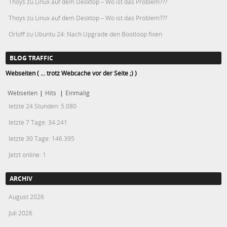
Thoys
zu
Linux auf dem Desktop – Wo ist das Problem???
Thoys
zu
Linux auf dem Desktop – Wo ist das Problem???
Orloff
zu
Ubuntu 24: Nach Upgrade den Bootloop fixen
BLOG TRAFFIC
Webseiten ( ... trotz Webcache vor der Seite ;) )
Webseiten
|
Hits
|
Einmalig
letzte 24 Stunden:
5.080
letzte 7 Tage:
34.241
letzte 30 Tage:
146.395
Jetzt online: 1
ARCHIV
August 2026
Juli 2026