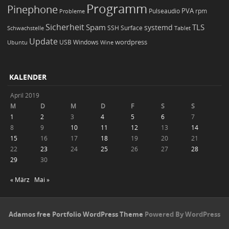
Programm
Pinephone
PVA
Pulseaudio
rpm
Probleme
Sicherheit
TLS
Spam
systemd
Schwachstelle
SSH
Surface
Tablet
Update
wordpress
Ubuntu
USB
Windows
Wine
KALENDER
April 2019
M
D
M
D
F
S
S
1
2
3
4
5
6
7
8
9
10
11
12
13
14
15
16
17
18
19
20
21
22
23
24
25
26
27
28
29
30
« März
Mai »
Adamos free Portfolio WordPress Theme
Powered By WordPress