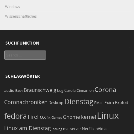
Windows
Wissenschaftliches
SUCHFUNKTION
Search
SCHLAGWÖRTER
Corona
Braunschweig
Carola
audio
bug
Bash
Cinnamon
Dienstag
Coronachroniken
Exim
Desktop
Exploit
EMail
Linux
fedora
FireFox
Gnome
kernel
Games
fix
Linux am Dienstag
NetFlix
nVidia
lösung
mailserver