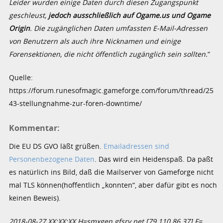
Leider wurden einige Daten durch diesen Zugangspunkt
geschleust,
jedoch ausschließlich auf Ogame.us und Ogame
Origin
. Die zugänglichen Daten umfassten E-Mail-Adressen
von Benutzern als auch ihre Nicknamen und einige
Forensektionen, die nicht öffentlich zugänglich sein sollten.
“
Quelle:
https://forum.runesofmagic.gameforge.com/forum/thread/25
43-stellungnahme-zur-foren-downtime/
Kommentar:
Die EU DS GVO läßt grüßen.
Emailadressen sind
Personenbezogene Daten
. Das wird ein Heidenspaß. Da paßt
es natürlich ins Bild, daß die Mailserver von Gameforge nicht
mal TLS können(hoffentlich „konnten“, aber dafür gibt es noch
keinen Beweis).
2018-08-27 XX:XX:XX H=smxgen.gfsrv.net [79.110.86.37] F=