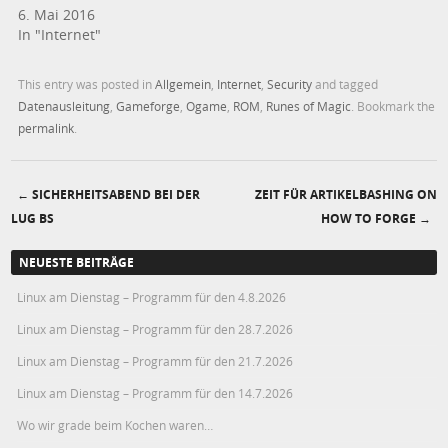
6. Mai 2016
In "Internet"
This entry was posted in
Allgemein
,
Internet
,
Security
and tagged
Datenausleitung
,
Gameforge
,
Ogame
,
ROM
,
Runes of Magic
. Bookmark the
permalink
.
←
SICHERHEITSABEND BEI DER
ZEIT FÜR ARTIKELBASHING ON
Post navigation
LUG BS
HOW TO FORGE
→
NEUESTE BEITRÄGE
Linux am Dienstag – Programm für den 4.8.2026
Linux am Dienstag – Programm für den 28.7.2026
Linux am Dienstag – Programm für den 21.7.2026
Linux am Dienstag – Programm für den 14.7.2026
Wo wir grade beim Kochen waren…