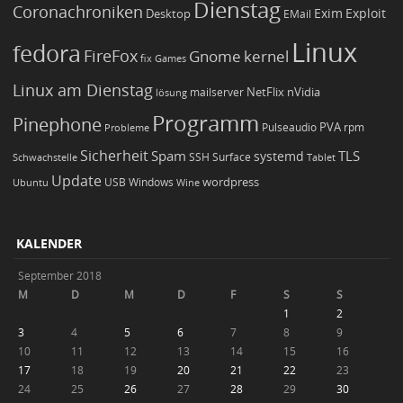
Dienstag
Coronachroniken
Exim
Desktop
Exploit
EMail
Linux
fedora
FireFox
Gnome
kernel
Games
fix
Linux am Dienstag
NetFlix
nVidia
lösung
mailserver
Programm
Pinephone
PVA
Pulseaudio
rpm
Probleme
Sicherheit
TLS
Spam
systemd
Schwachstelle
SSH
Surface
Tablet
Update
wordpress
Ubuntu
USB
Windows
Wine
KALENDER
September 2018
M
D
M
D
F
S
S
1
2
3
4
5
6
7
8
9
10
11
12
13
14
15
16
17
18
19
20
21
22
23
24
25
26
27
28
29
30