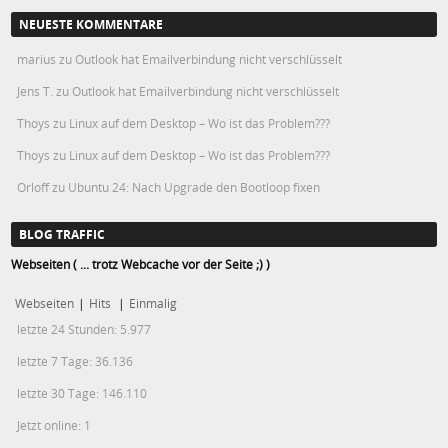
NEUESTE KOMMENTARE
marius
zu
Outlook hat Emailverbindung nicht verschlüsselt
Jens T.
zu
Outlook hat Emailverbindung nicht verschlüsselt
Thoys
zu
Linux auf dem Desktop – Wo ist das Problem???
Thoys
zu
Linux auf dem Desktop – Wo ist das Problem???
Orloff
zu
Ubuntu 24: Nach Upgrade den Bootloop fixen
BLOG TRAFFIC
Webseiten ( ... trotz Webcache vor der Seite ;) )
Webseiten
|
Hits
|
Einmalig
letzte 24 Stunden:
5.977
letzte 7 Tage:
36.136
letzte 30 Tage:
146.110
Jetzt online: 1