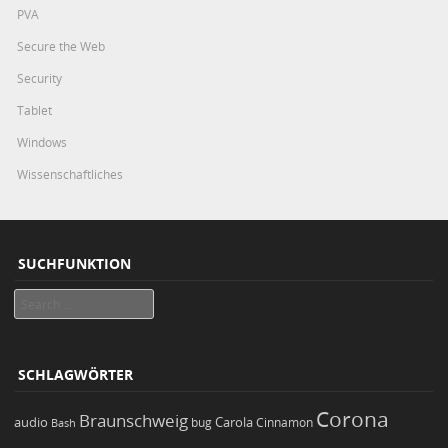
PVA
Secure the Web
Security
Tablet
Windows
Wissenschaftliches
SUCHFUNKTION
Search
SCHLAGWÖRTER
Corona
Braunschweig
Carola
audio
bug
Bash
Cinnamon