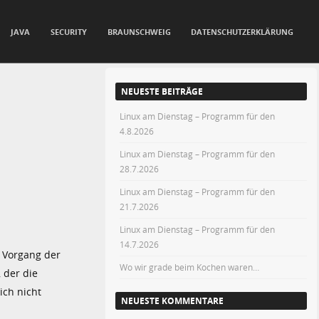
JAVA
SECURITY
BRAUNSCHWEIG
DATENSCHUTZERKLÄRUNG
NEUESTE BEITRÄGE
Linux am Dienstag – Programm für den
4.8.2026
Linux am Dienstag – Programm für den
28.7.2026
Linux am Dienstag – Programm für den
21.7.2026
Linux am Dienstag – Programm für den
14.7.2026
r Vorgang der
Wo wir grade beim Kochen waren…
 der die
ich nicht
NEUESTE KOMMENTARE