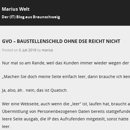
Marius Welt
SKIP 
Der (IT) Blog aus Braunschweig
Me
GVO – BAUSTELLENSCHILD OHNE DSE REICHT NICHT
Posted on
3. Juli 2018
by
marius
Nur mal so am Rande, weil das Kunden immer wieder wegen der
„Machen Sie doch meine Seite einfach leer, dann brauche ich kei
Ja, also, äh.. nein, das ist Quatsch.
Wer eine Webseite, auch wenn die „leer“ ist, laufen hat, braucht 
Übermittlung von Personenbezogenen Daten bereits stattgefunden
leere Seite ausgab, die IP des Aufrufenden mitgeteilt, sonst hätte 
leer.