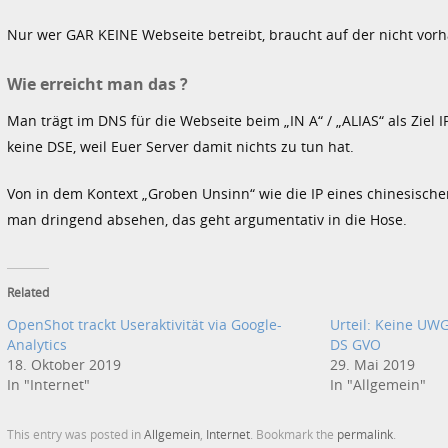
Nur wer GAR KEINE Webseite betreibt, braucht auf der nicht vo
Wie erreicht man das ?
Man trägt im DNS für die Webseite beim „IN A“ / „ALIAS“ als Ziel I
keine DSE, weil Euer Server damit nichts zu tun hat.
Von in dem Kontext „Groben Unsinn“ wie die IP eines chinesische
man dringend absehen, das geht argumentativ in die Hose.
Related
OpenShot trackt Useraktivität via Google-
Urteil: Keine U
Analytics
DS GVO
18. Oktober 2019
29. Mai 2019
In "Internet"
In "Allgemein"
This entry was posted in
Allgemein
,
Internet
. Bookmark the
permalink
.