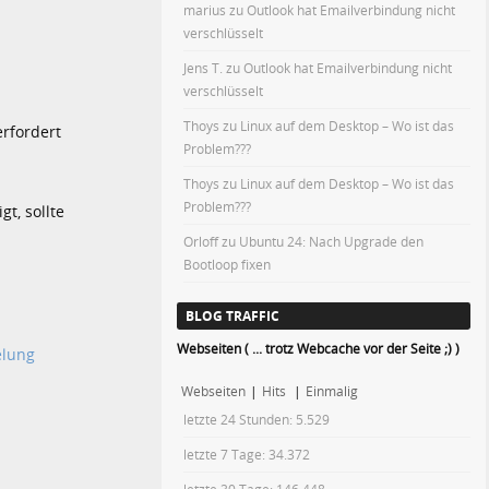
marius
zu
Outlook hat Emailverbindung nicht
verschlüsselt
Jens T.
zu
Outlook hat Emailverbindung nicht
verschlüsselt
Thoys
zu
Linux auf dem Desktop – Wo ist das
erfordert
Problem???
Thoys
zu
Linux auf dem Desktop – Wo ist das
Problem???
t, sollte
Orloff
zu
Ubuntu 24: Nach Upgrade den
Bootloop fixen
BLOG TRAFFIC
Webseiten ( ... trotz Webcache vor der Seite ;) )
elung
Webseiten
|
Hits
|
Einmalig
letzte 24 Stunden:
5.529
letzte 7 Tage:
34.372